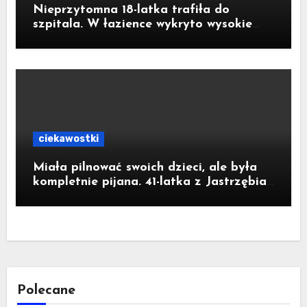
Nieprzytomna 18-latka trafiła do
szpitala. W łazience wykryto wysokie
stężenie czadu
ciekawostki
Miała pilnować swoich dzieci, ale była
kompletnie pijana. 41-latka z Jastrzębia-
Zdroju miała 2,6 promila alkoholu
Polecane