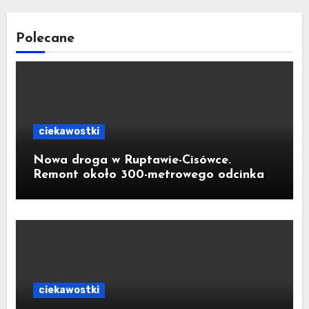
Polecane
ciekawostki
Nowa droga w Ruptawie-Cisówce.
Remont około 300-metrowego odcinka
ul. Traugutta kosztował pół miliona
złotych
ciekawostki