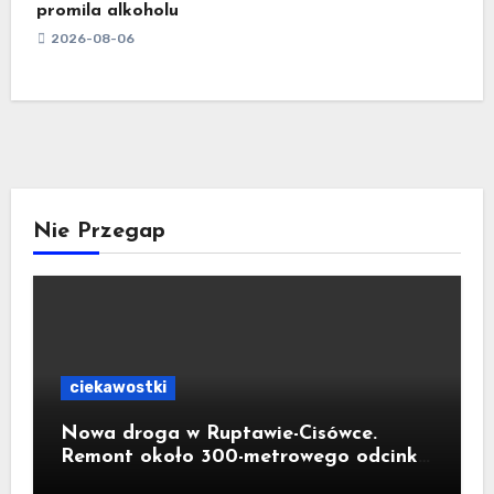
promila alkoholu
2026-08-06
Nie Przegap
ciekawostki
Nowa droga w Ruptawie-Cisówce.
Remont około 300-metrowego odcinka
ul. Traugutta kosztował pół miliona