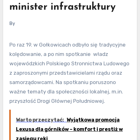
minister infrastruktury
By
Po raz 19. w Gołkowicach odbyło się tradycyjne
kolędowanie, a po nim spotkanie władz
wojewódzkich Polskiego Stronnictwa Ludowego
z zaproszonymi przedstawicielami rządu oraz
samorządowcami. Na spotkaniu poruszono
ważne tematy dla społeczności lokalnej, m.in.
przyszłość Drogi Głównej Południowej.
Warto przeczytać:
Wyjątkowa promocja
Lexusa dla górników – komfort i prestiż w
zasięgu ręki