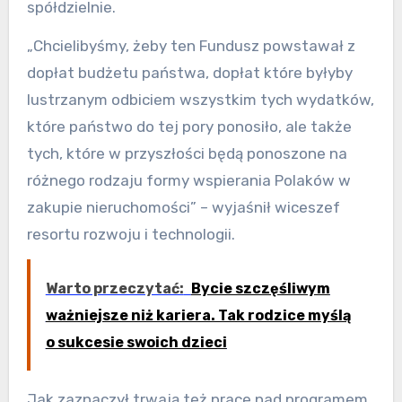
spółdzielnie.
„Chcielibyśmy, żeby ten Fundusz powstawał z
dopłat budżetu państwa, dopłat które byłyby
lustrzanym odbiciem wszystkim tych wydatków,
które państwo do tej pory ponosiło, ale także
tych, które w przyszłości będą ponoszone na
różnego rodzaju formy wspierania Polaków w
zakupie nieruchomości” – wyjaśnił wiceszef
resortu rozwoju i technologii.
Warto przeczytać:
Bycie szczęśliwym
ważniejsze niż kariera. Tak rodzice myślą
o sukcesie swoich dzieci
Jak zaznaczył trwają też prace nad programem,