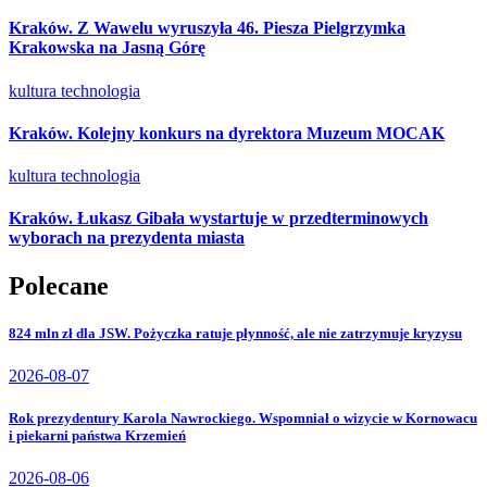
Kraków. Z Wawelu wyruszyła 46. Piesza Pielgrzymka
Krakowska na Jasną Górę
kultura
technologia
Kraków. Kolejny konkurs na dyrektora Muzeum MOCAK
kultura
technologia
Kraków. Łukasz Gibała wystartuje w przedterminowych
wyborach na prezydenta miasta
Polecane
824 mln zł dla JSW. Pożyczka ratuje płynność, ale nie zatrzymuje kryzysu
2026-08-07
Rok prezydentury Karola Nawrockiego. Wspomniał o wizycie w Kornowacu
i piekarni państwa Krzemień
2026-08-06