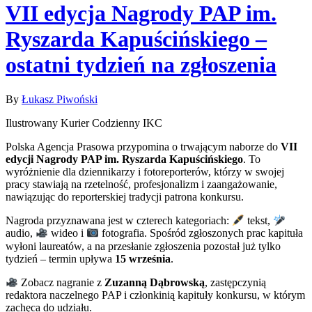
VII edycja Nagrody PAP im.
Ryszarda Kapuścińskiego –
ostatni tydzień na zgłoszenia
By
Łukasz Piwoński
Ilustrowany Kurier Codzienny IKC
Polska Agencja Prasowa przypomina o trwającym naborze do
VII
edycji Nagrody PAP im. Ryszarda Kapuścińskiego
. To
wyróżnienie dla dziennikarzy i fotoreporterów, którzy w swojej
pracy stawiają na rzetelność, profesjonalizm i zaangażowanie,
nawiązując do reporterskiej tradycji patrona konkursu.
Nagroda przyznawana jest w czterech kategoriach:
tekst,
audio,
wideo i
fotografia. Spośród zgłoszonych prac kapituła
wyłoni laureatów, a na przesłanie zgłoszenia pozostał już tylko
tydzień – termin upływa
15 września
.
Zobacz nagranie z
Zuzanną Dąbrowską
, zastępczynią
redaktora naczelnego PAP i członkinią kapituły konkursu, w którym
zachęca do udziału.