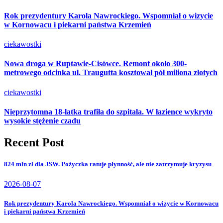
Rok prezydentury Karola Nawrockiego. Wspomniał o wizycie
w Kornowacu i piekarni państwa Krzemień
ciekawostki
Nowa droga w Ruptawie-Cisówce. Remont około 300-
metrowego odcinka ul. Traugutta kosztował pół miliona złotych
ciekawostki
Nieprzytomna 18-latka trafiła do szpitala. W łazience wykryto
wysokie stężenie czadu
Recent Post
824 mln zł dla JSW. Pożyczka ratuje płynność, ale nie zatrzymuje kryzysu
2026-08-07
Rok prezydentury Karola Nawrockiego. Wspomniał o wizycie w Kornowacu
i piekarni państwa Krzemień