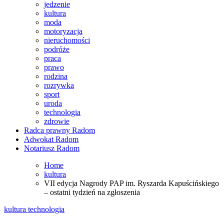
jedzenie
kultura
moda
motoryzacja
nieruchomości
podróże
praca
prawo
rodzina
rozrywka
sport
uroda
technologia
zdrowie
Radca prawny Radom
Adwokat Radom
Notariusz Radom
Home
kultura
VII edycja Nagrody PAP im. Ryszarda Kapuścińskiego
– ostatni tydzień na zgłoszenia
kultura
technologia