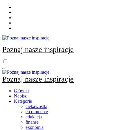
Skip
to
content
Poznaj nasze inspiracje
Poznaj nasze inspiracje
Główna
Napisz
Kategorie
ciekawostki
e-commerce
edukacja
finanse
ekonomia