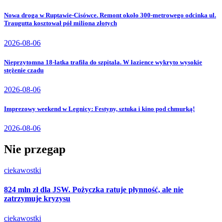
Nowa droga w Ruptawie-Cisówce. Remont około 300-metrowego odcinka ul.
Traugutta kosztował pół miliona złotych
2026-08-06
Nieprzytomna 18-latka trafiła do szpitala. W łazience wykryto wysokie
stężenie czadu
2026-08-06
Imprezowy weekend w Legnicy: Festyny, sztuka i kino pod chmurką!
2026-08-06
Nie przegap
ciekawostki
824 mln zł dla JSW. Pożyczka ratuje płynność, ale nie
zatrzymuje kryzysu
ciekawostki