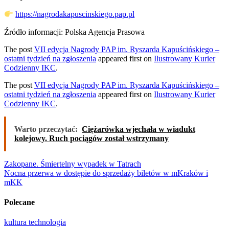
https://nagrodakapuscinskiego.pap.pl
Źródło informacji: Polska Agencja Prasowa
The post
VII edycja Nagrody PAP im. Ryszarda Kapuścińskiego –
ostatni tydzień na zgłoszenia
appeared first on
Ilustrowany Kurier
Codzienny IKC
.
The post
VII edycja Nagrody PAP im. Ryszarda Kapuścińskiego –
ostatni tydzień na zgłoszenia
appeared first on
Ilustrowany Kurier
Codzienny IKC
.
Warto przeczytać:
Ciężarówka wjechała w wiadukt
kolejowy. Ruch pociągów został wstrzymany
Nawigacja
Zakopane. Śmiertelny wypadek w Tatrach
Nocna przerwa w dostępie do sprzedaży biletów w mKraków i
wpisu
mKK
Polecane
kultura
technologia