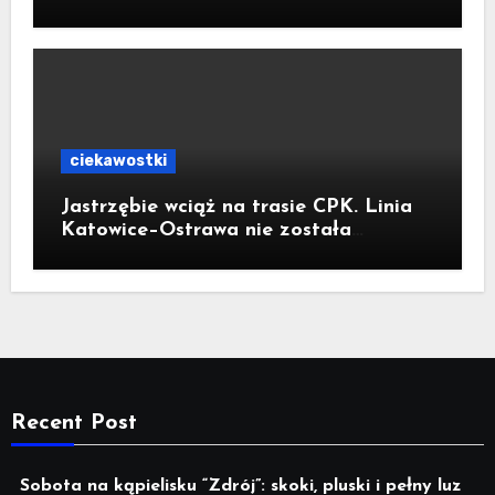
ciekawostki
Jastrzębie wciąż na trasie CPK. Linia
Katowice–Ostrawa nie została
zatrzymana. Do Katowic w 2029r.
Recent Post
Sobota na kąpielisku “Zdrój”: skoki, pluski i pełny luz