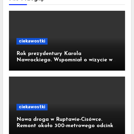
ciekawostki
Rok prezydentury Karola
Nawrockiego. Wspomniał o wizycie w
Kornowacu i piekarni państwa
Krzemień
ciekawostki
Nowa droga w Ruptawie-Cisówce.
Remont około 300-metrowego odcinka
ul. Traugutta kosztował pół miliona