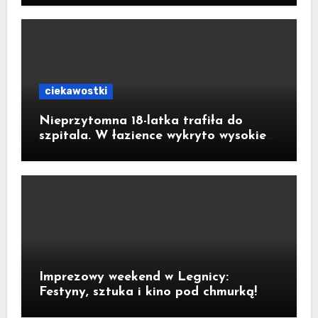
złotych
ciekawostki
Nieprzytomna 18-latka trafiła do
szpitala. W łazience wykryto wysokie
stężenie czadu
Imprezowy weekend w Legnicy:
Festyny, sztuka i kino pod chmurką!