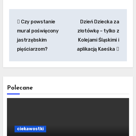
Nawigacja
Czy powstanie
Dzień Dziecka za
wpisu
mural poświęcony
złotówkę – tylko z
jastrzębskim
Kolejami Śląskimi i
pięściarzom?
aplikacją Kaeśka
Polecane
ciekawostki