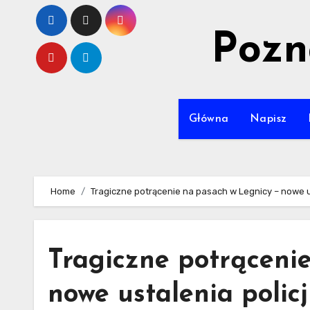
Skip
to
Pozn
content
Główna
Napisz
Home
Tragiczne potrącenie na pasach w Legnicy – nowe us
Tragiczne potrąceni
nowe ustalenia policj