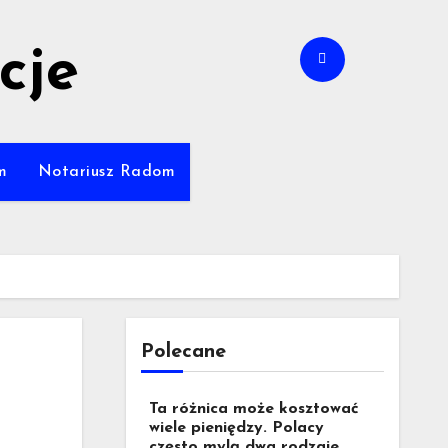
cje
m
Notariusz Radom
Polecane
Ta różnica może kosztować
wiele pieniędzy. Polacy
często mylą dwa rodzaje