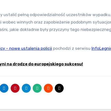
by ustalić pełną odpowiedzialność uczestników wypadku
ji wobec winnych oraz zapobieżenie podobnym sytuacj
aśni, jakie dokładnie były przyczyny tego niebezpieczne
y – nowe ustalenia policji
pochodzi z serwisu
InfoLegni
ni na drodze do europejskiego sukcesu!