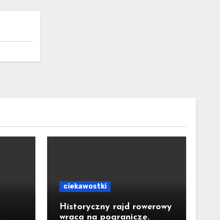
ciekawostki
Historyczny rajd rowerowy
wraca na pogranicze.