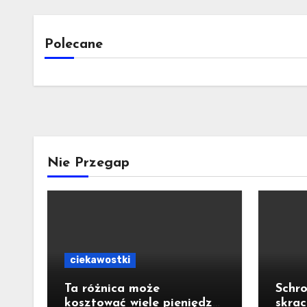
Polecane
Nie Przegap
ciekawostki
Ta różnica może
Schro
kosztować wiele pieniędzy.
skrac