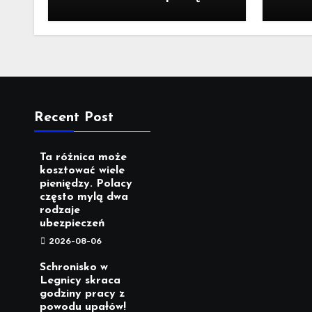
Polacy często mylą dwa
powo
rodzaje ubezpieczeń
Recent Post
Ta różnica może
kosztować wiele
pieniędzy. Polacy
często mylą dwa
rodzaje
ubezpieczeń
2026-08-06
Schronisko w
Legnicy skraca
godziny pracy z
powodu upałów!