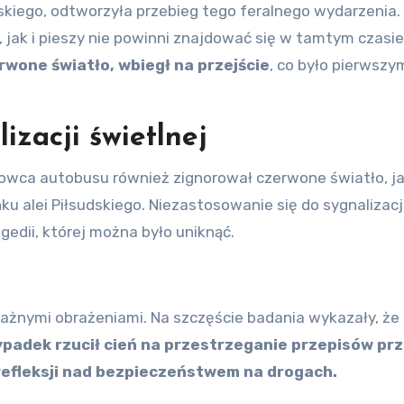
jskiego, odtworzyła przebieg tego feralnego wydarzenia. 
 jak i pieszy nie powinni znajdować się w tamtym czasie
rwone światło, wbiegł na przejście
, co było pierwszy
izacji świetlnej
erowca autobusu również zignorował czerwone światło, j
unku alei Piłsudskiego. Niezastosowanie się do sygnalizacj
gedii, której można było uniknąć.
oważnymi obrażeniami. Na szczęście badania wykazały, że
padek rzucił cień na przestrzeganie przepisów pr
refleksji nad bezpieczeństwem na drogach.