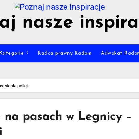
aj nasze inspira
Kategorie
Radca prawny Radom
Adwokat Rado
talenia policji
e na pasach w Legnicy –
i