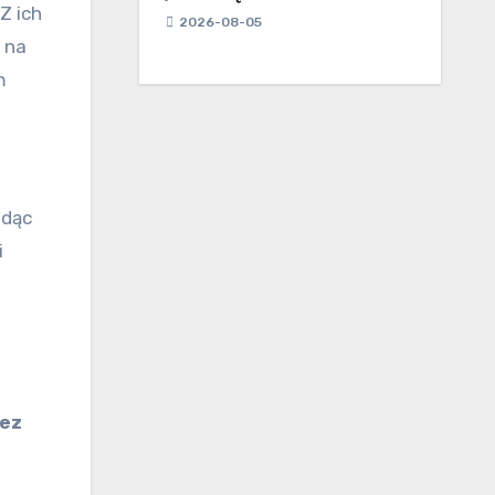
Z ich
2026-08-05
 na
m
adąc
i
zez