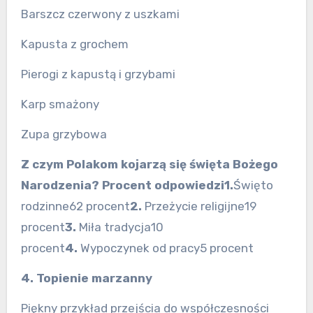
Barszcz czerwony z uszkami
Kapusta z grochem
Pierogi z kapustą i grzybami
Karp smażony
Zupa grzybowa
Z czym Polakom kojarzą się święta Bożego
Narodzenia?
Procent odpowiedzi
1.
Święto
rodzinne62 procent
2.
Przeżycie religijne19
procent
3.
Miła tradycja10
procent
4.
Wypoczynek od pracy5 procent
4. Topienie marzanny
Piękny przykład przejścia do współczesności