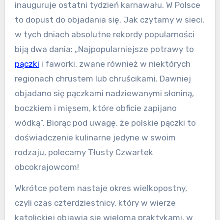
inauguruje ostatni tydzień karnawału. W Polsce
to dopust do objadania się. Jak czytamy w sieci,
w tych dniach absolutne rekordy popularności
biją dwa dania: „Najpopularniejsze potrawy to
pączki
i faworki, zwane również w niektórych
regionach chrustem lub chruścikami. Dawniej
objadano się pączkami nadziewanymi słoniną,
boczkiem i mięsem, które obficie zapijano
wódką”. Biorąc pod uwagę, że polskie pączki to
doświadczenie kulinarne jedyne w swoim
rodzaju, polecamy Tłusty Czwartek
obcokrajowcom!
Wkrótce potem nastaje okres wielkopostny,
czyli czas czterdziestnicy, który w wierze
katolickiej objawia się wieloma praktykami, w