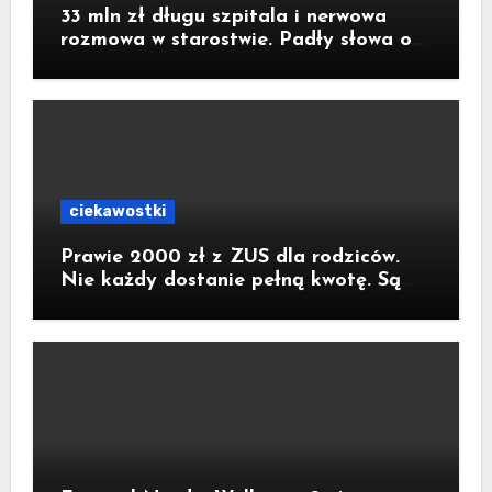
33 mln zł długu szpitala i nerwowa
rozmowa w starostwie. Padły słowa o
strachu. Poseł z Raciborza publikuje
nagranie
ciekawostki
Prawie 2000 zł z ZUS dla rodziców.
Nie każdy dostanie pełną kwotę. Są
konkretne warunki