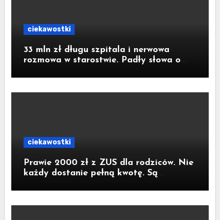
ciekawostki
33 mln zł długu szpitala i nerwowa
rozmowa w starostwie. Padły słowa o
strachu. Poseł z Raciborza publikuje
nagranie
ciekawostki
Prawie 2000 zł z ZUS dla rodziców. Nie
każdy dostanie pełną kwotę. Są
konkretne warunki