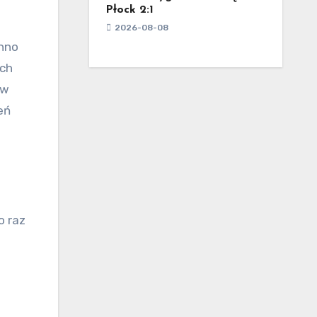
Płock 2:1
2026-08-08
inno
ych
 w
eń
o raz