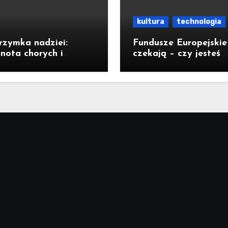
kultura
technologia
rzymka nadziei:
Fundusze Europejskie
nota chorych i
czekają – czy jesteś
ełnosprawnych w
gotowy na rozwój?
u Legnickim