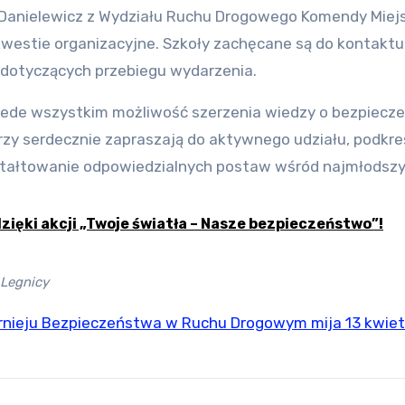
 Danielewicz z Wydziału Ruchu Drogowego Komendy Miejs
 kwestie organizacyjne. Szkoły zachęcane są do kontakt
 dotyczących przebiegu wydarzenia.
e przede wszystkim możliwość szerzenia wiedzy o bezpiecz
rzy serdecznie zapraszają do aktywnego udziału, podkreś
ztałtowanie odpowiedzialnych postaw wśród najmłodszy
zięki akcji „Twoje światła – Nasze bezpieczeństwo”!
 Legnicy
rnieju Bezpieczeństwa w Ruchu Drogowym mija 13 kwiet