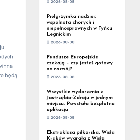
2026-08-08
Pielgrzymka nadziei:
wspólnota chorych i
niepełnosprawnych w Tyńcu
Legnickim
2026-08-08
odych
Fundusze Europejskie
czekają – czy jesteś gotowy
winna
na rozwój?
re będą
2026-08-08
Wszystkie wydarzenia z
Jastrzębia-Zdroju w jednym
miejscu. Powstała bezpłatna
aplikacja
2026-08-08
Ekstraklasa piłkarska. Wisła
Kraków wygrała z Wisłą