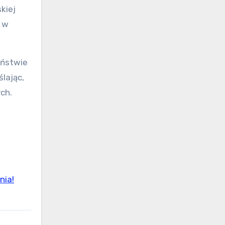
kiej
u w
eństwie
lając,
ch.
nia!