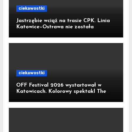
ciekawostki
Jastrzębie wciąż na trasie CPK. Linia
Katowice–Ostrawa nie została
zatrzymana. Do Katowic w 2029r.
ciekawostki
OFF Festival 2026 wystartował w
Katowicach. Kolorowy spektakl The
Flaming Lips na otwarcie