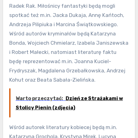
Radek Rak. Miłośnicy fantastyki będą mogli
spotkać też m.in. Jacka Dukaja, Annę Kańtoch,
Andrzeja Pilipiuka i Marcina Świątkowskiego.
Wśród autorów kryminałów będą Katarzyna
Bonda, Wojciech Chmielarz, Izabela Janiszewska
i Robert Małecki, natomiast literaturę faktu
będę reprezentować m.in. Joanna Kuciel-
Frydryszak, Magdalena Grzebałkowska, Andrzej
Kohut oraz Beata Sabała-Zielińska.
Warto przeczytać:
Dzień ze Strażakami w
Stolicy Pienin (zdjęcia)
Wśród autorek literatury kobiecej będą m.in.
Katarzyna Grochola, Krystyna Mirek, Lucyna