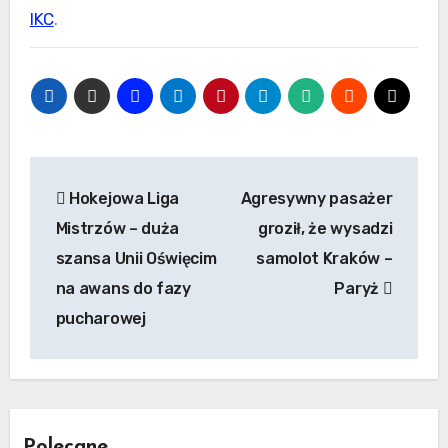
IKC
.
Nawigacja
Hokejowa Liga
Agresywny pasażer
wpisu
Mistrzów – duża
groził, że wysadzi
szansa Unii Oświęcim
samolot Kraków –
na awans do fazy
Paryż
pucharowej
Polecane