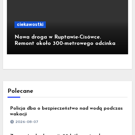
ciekawostki
Nowa droga w Ruptawie-Cisówce.
Remont około 300-metrowego odcinka
ul. Traugutta kosztował pół miliona
złotych
Polecane
Policja dba o bezpieczeństwo nad wodą podczas
wakacji
2026-08-07