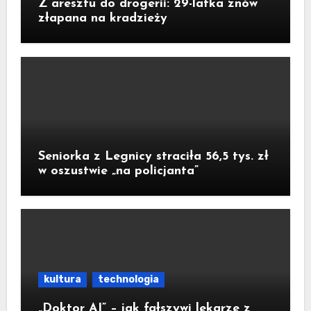
Z aresztu do drogerii: 29-latka znów
złapana na kradzieży
Seniorka z Legnicy straciła 56,5 tys. zł
w oszustwie „na policjanta”
kultura
technologia
„Doktor AI” – jak fałszywi lekarze z