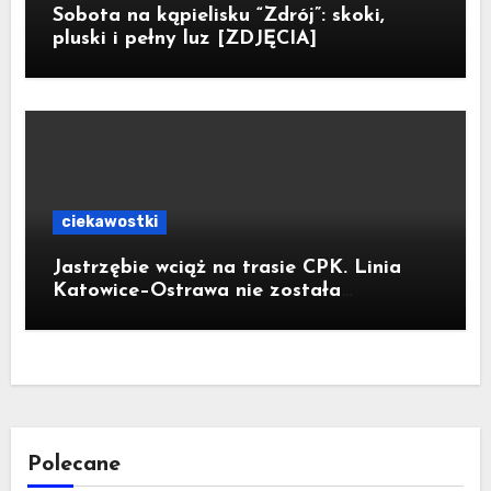
Sobota na kąpielisku “Zdrój”: skoki,
pluski i pełny luz [ZDJĘCIA]
ciekawostki
Jastrzębie wciąż na trasie CPK. Linia
Katowice–Ostrawa nie została
zatrzymana. Do Katowic w 2029r.
Polecane