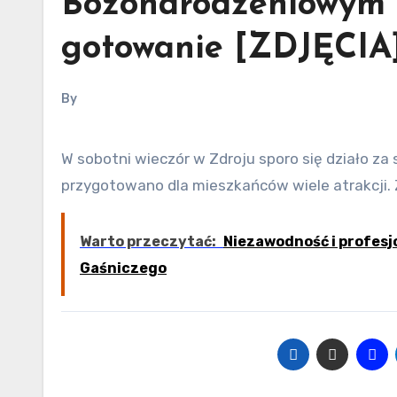
Bożonarodzeniowym –
gotowanie [ZDJĘCIA
By
W sobotni wieczór w Zdroju sporo się działo za sprawą trwającego Jarmarku Bożonarodzeniowego. Ponownie
przygotowano dla mieszkańców wiele atrakcji
Warto przeczytać:
Niezawodność i profesj
Gaśniczego