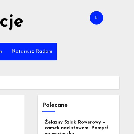
cje
m
Notariusz Radom
Polecane
Żelazny Szlak Rowerowy –
zamek nad stawem. Pomysł
na wycieczkę