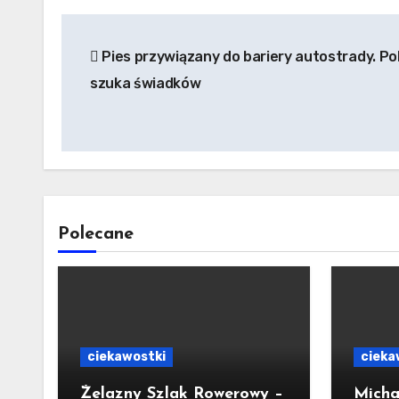
Nawigacja
Pies przywiązany do bariery autostrady. Pol
wpisu
szuka świadków
Polecane
ciekawostki
cieka
Żelazny Szlak Rowerowy –
Micha