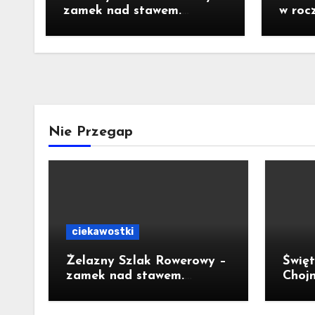
zamek nad stawem.
w roc
Pomysł na wycieczkę
Prezy
Nawr
Nie Przegap
ciekawostki
Żelazny Szlak Rowerowy –
Święt
zamek nad stawem.
Chojn
Pomysł na wycieczkę
jubil