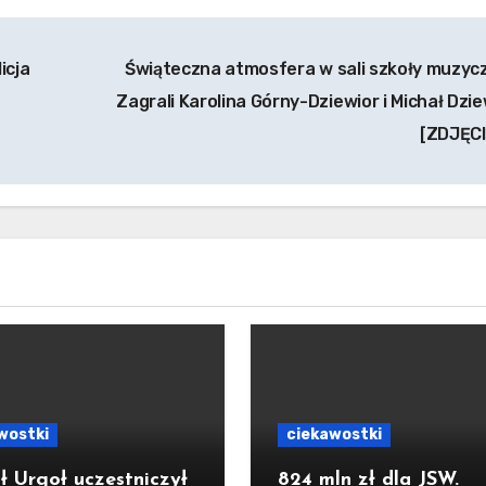
icja
Świąteczna atmosfera w sali szkoły muzycz
Zagrali Karolina Górny-Dziewior i Michał Dzie
[ZDJĘC
wostki
ciekawostki
ł Urgoł uczestniczył
824 mln zł dla JSW.