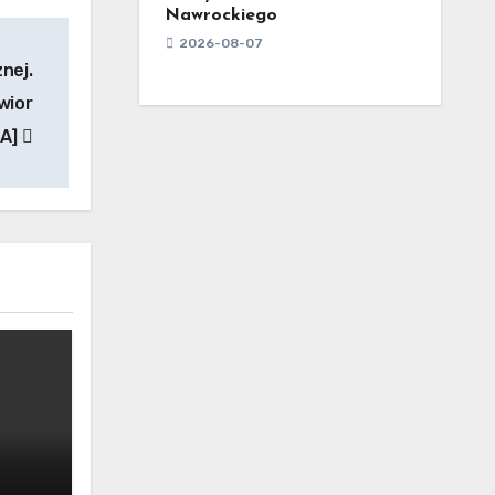
Nawrockiego
2026-08-07
nej.
wior
IA]