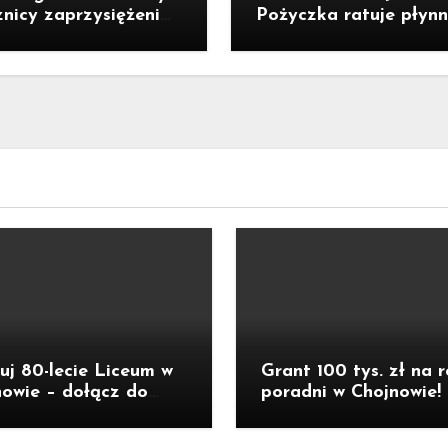
znicy zaprzysiężenia
Pożyczka ratuje płynn
denta RP Karola
ale nie zatrzymuje kr
ockiego
uj 80-lecie Liceum w
Grant 100 tys. zł na 
owie – dołącz do
poradni w Chojnowie!
euszu!