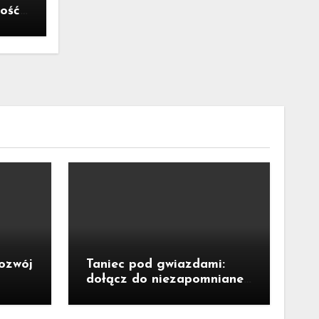
ość,
yzysu
rozwój
Taniec pod gwiazdami:
dołącz do niezapomnianej
potańcówki przy fontannie
Neptuna!