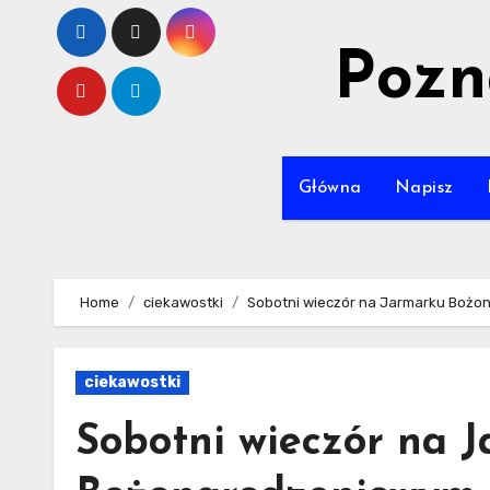
Skip
to
Pozn
content
Główna
Napisz
Home
ciekawostki
Sobotni wieczór na Jarmarku Bożon
ciekawostki
Sobotni wieczór na 