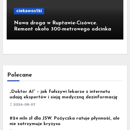
ciekawostki
Nowa droga w Ruptawie-Cisówce.
Remont około 300-metrowego odcinka
ul. Traugutta kosztował pół miliona
złotych
Polecane
„Doktor AI” – jak fałszywi lekarze z internetu
udają ekspertów i sieją medyczną dezinformację
2026-08-07
824 mln zł dla JSW. Pożyczka ratuje płynność, ale
nie zatrzymuje kryzysu