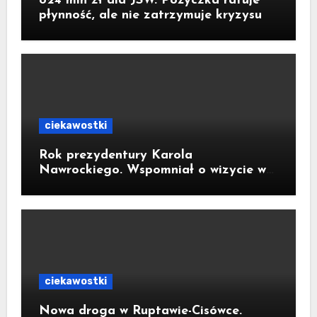
824 mln zł dla JSW. Pożyczka ratuje
płynność, ale nie zatrzymuje kryzysu
ciekawostki
Rok prezydentury Karola
Nawrockiego. Wspomniał o wizycie w
Kornowacu i piekarni państwa
Krzemień
ciekawostki
Nowa droga w Ruptawie-Cisówce.