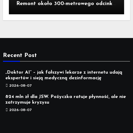
Remont około 300-metrowego odcinka
ul. Traugutta kosztował pół miliona
złotych
Recent Post
„Doktor AI” – jak fałszywi lekarze z internetu udają
ekspertów i sieją medyczną dezinformację
2026-08-07
824 mln zł dla JSW. Pożyczka ratuje płynność, ale nie
zatrzymuje kryzysu
2026-08-07