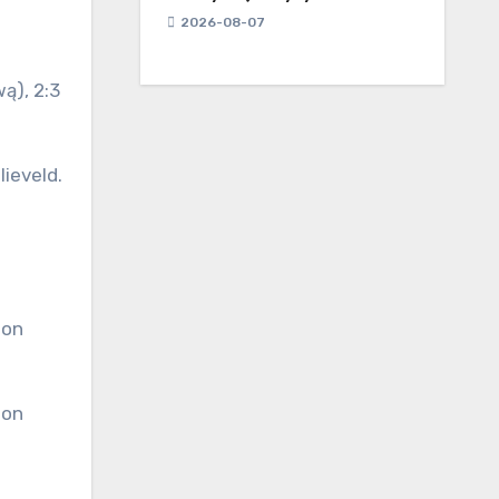
2026-08-07
wą), 2:3
lieveld.
 on
 on