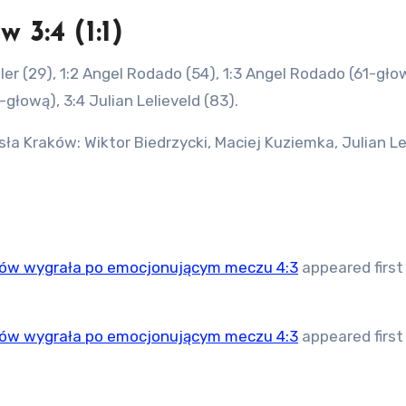
3:4 (1:1)
aler (29), 1:2 Angel Rodado (54), 1:3 Angel Rodado (61-gło
głową), 3:4 Julian Lelieveld (83).
ła Kraków: Wiktor Biedrzycki, Maciej Kuziemka, Julian Le
ków wygrała po emocjonującym meczu 4:3
appeared first
ków wygrała po emocjonującym meczu 4:3
appeared first