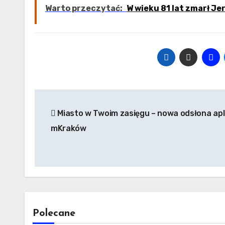
Warto przeczytać:
W wieku 81 lat zmarł Je
Nawigacja
Miasto w Twoim zasięgu – nowa odsłona apli
wpisu
mKraków
Polecane