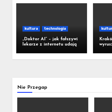
kultura
technologia
kultu
„Doktor AI” – jak fałszywi
Krakó
lekarze z internetu udają
wyrus
ekspertów i sieją
Pielg
medyczną dezinformację
na Ja
Nie Przegap