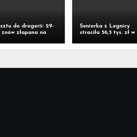
sztu do drogerii: 29-
Seniorka z Legnicy
a znów złapana na
straciła 56,5 tys. zł w
ieży
oszustwie „na policja