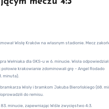
jącym meczu 4:3
odejmował Wisłę Kraków na własnym stadionie. Mecz zakońc
pra Wełniaka dla GKS-u w 6. minucie. Wisła odpowiedział
iej połowie krakowianie zdominowali grę – Angel Rodado
1. minuta).
 bramkarza Wisły i bramkom Jakuba Bierońskiego (68. mi
oprowadzili do remisu.
 83. minucie, zapewniając Wiśle zwycięstwo 4:3.