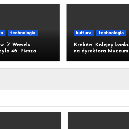
ra
technologia
kultura
technologia
w. Z Wawelu
Kraków. Kolejny konku
zyła 46. Piesza
na dyrektora Muzeum
rzymka Krakowska
MOCAK
sną Górę