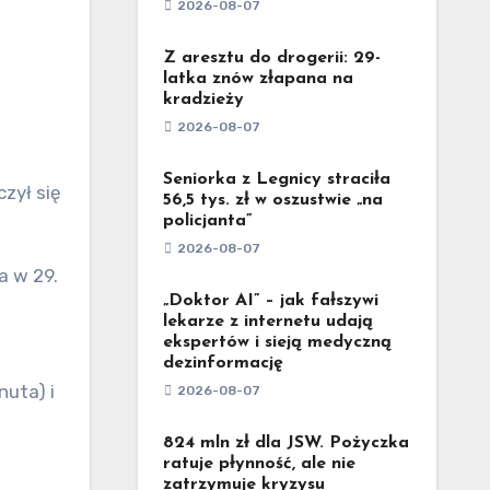
2026-08-07
Z aresztu do drogerii: 29-
latka znów złapana na
kradzieży
2026-08-07
Seniorka z Legnicy straciła
zył się
56,5 tys. zł w oszustwie „na
policjanta”
2026-08-07
a w 29.
„Doktor AI” – jak fałszywi
lekarze z internetu udają
ekspertów i sieją medyczną
dezinformację
nuta) i
2026-08-07
824 mln zł dla JSW. Pożyczka
ratuje płynność, ale nie
zatrzymuje kryzysu