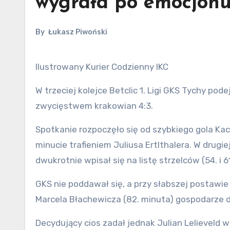
wygrała po emocjonu
By
Łukasz Piwoński
Ilustrowany Kurier Codzienny IKC
W trzeciej kolejce Betclic 1. Ligi GKS Tychy p
zwycięstwem krakowian 4:3.
Spotkanie rozpoczęło się od szybkiego gola Kac
minucie trafieniem Juliusa Ertlthalera. W drug
dwukrotnie wpisał się na listę strzelców (54. i 6
GKS nie poddawał się, a przy słabszej postawie
Marcela Błachewicza (82. minuta) gospodarze d
Decydujący cios zadał jednak Julian Lelieveld w