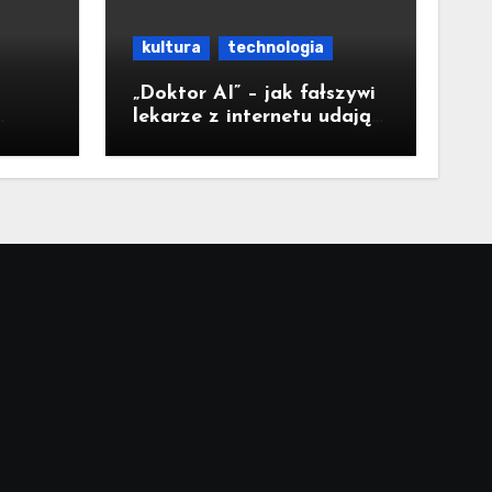
kultura
technologia
„Doktor AI” – jak fałszywi
lekarze z internetu udają
nta”
ekspertów i sieją
medyczną dezinformację