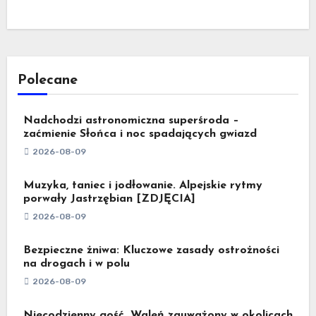
Polecane
Nadchodzi astronomiczna superśroda –
zaćmienie Słońca i noc spadających gwiazd
2026-08-09
Muzyka, taniec i jodłowanie. Alpejskie rytmy
porwały Jastrzębian [ZDJĘCIA]
2026-08-09
Bezpieczne żniwa: Kluczowe zasady ostrożności
na drogach i w polu
2026-08-09
Niecodzienny gość. Waleń zauważony w okolicach