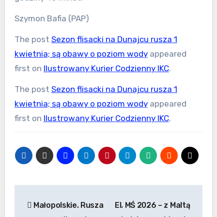
Szymon Bafia (PAP)
The post
Sezon flisacki na Dunajcu rusza 1
kwietnia; są obawy o poziom wody
appeared
first on
Ilustrowany Kurier Codzienny IKC
.
The post
Sezon flisacki na Dunajcu rusza 1
kwietnia; są obawy o poziom wody
appeared
first on
Ilustrowany Kurier Codzienny IKC
.
Nawigacja
Małopolskie. Rusza
El. MŚ 2026 – z Maltą
wpisu