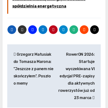
spółdzielnia energetyczna
Nawigacja
Grzegorz Matusiak
RowerON 2026:
wpisu
do Tomasza Marona:
Startuje
"Jeszcze z panem nie
wyczekiwana VI
skończyłem". Poszło
edycja! PRE-zapisy
o memy
dla aktywnych
rowerzystów już od
23 marca