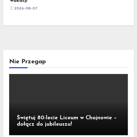
wakacji
2026-08-07
Nie Przegap
Świętuj 80-lecie Liceum w Chojnowie –
dołącz do jubileuszu!