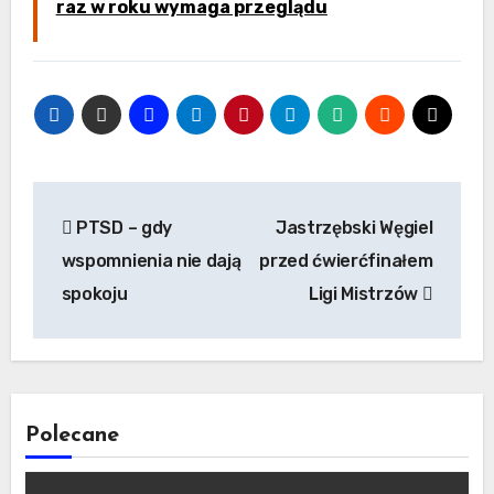
raz w roku wymaga przeglądu
Nawigacja
PTSD – gdy
Jastrzębski Węgiel
wpisu
wspomnienia nie dają
przed ćwierćfinałem
spokoju
Ligi Mistrzów
Polecane