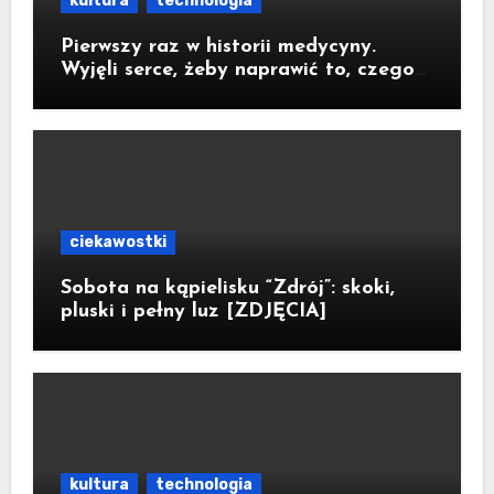
kultura
technologia
Pierwszy raz w historii medycyny.
Wyjęli serce, żeby naprawić to, czego
nie dało się zoperować w klatce
piersiowej
ciekawostki
Sobota na kąpielisku “Zdrój”: skoki,
pluski i pełny luz [ZDJĘCIA]
kultura
technologia