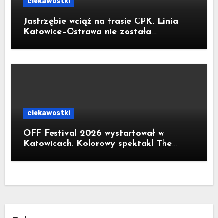
ciekawostki
Jastrzębie wciąż na trasie CPK. Linia
Katowice–Ostrawa nie została
zatrzymana. Do Katowic w 2029r.
ciekawostki
OFF Festival 2026 wystartował w
Katowicach. Kolorowy spektakl The
Flaming Lips na otwarcie