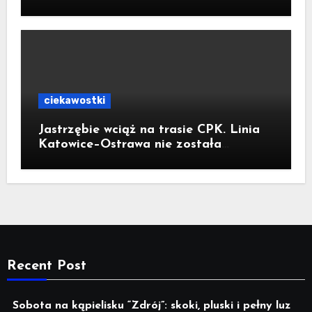
ciekawostki
Jastrzębie wciąż na trasie CPK. Linia
Katowice–Ostrawa nie została
zatrzymana. Do Katowic w 2029r.
Recent Post
Sobota na kąpielisku “Zdrój”: skoki, pluski i pełny luz