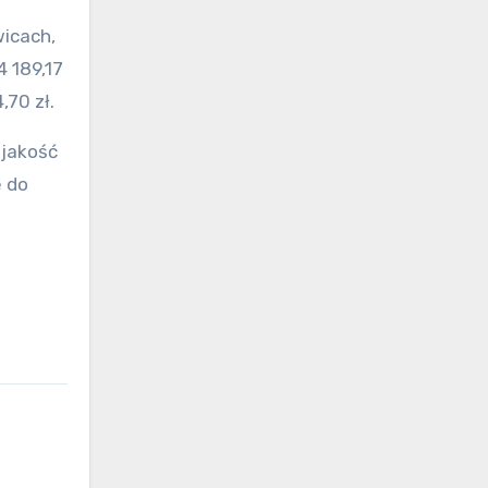
wicach,
4 189,17
70 zł.
 jakość
ę do