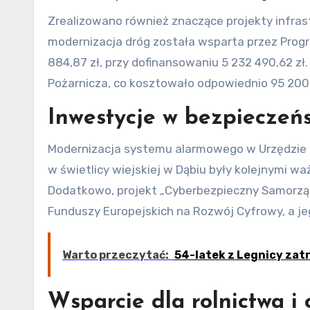
Zrealizowano również znaczące projekty infras
modernizacja dróg została wsparta przez Progr
884,87 zł, przy dofinansowaniu 5 232 490,62 zł.
Pożarnicza, co kosztowało odpowiednio 95 200 zł
Inwestycje w bezpieczeńs
Modernizacja systemu alarmowego w Urzędzie M
w świetlicy wiejskiej w Dąbiu były kolejnymi wa
Dodatkowo, projekt „Cyberbezpieczny Samorząd
Funduszy Europejskich na Rozwój Cyfrowy, a jeg
Warto przeczytać:
54-latek z Legnicy za
Wsparcie dla rolnictwa i