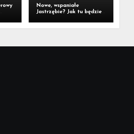
erowy
Nowe, wspaniałe
Jastrzębie? Jak tu będzie
za 10 lat?