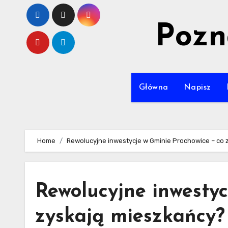
Skip
to
Pozn
content
Główna
Napisz
Home
Rewolucyjne inwestycje w Gminie Prochowice – co 
Rewolucyjne inwestyc
zyskają mieszkańcy?