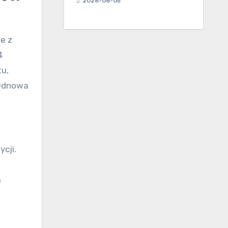
2026-08-05
e z
4
u,
 Odnowa
cji.
a