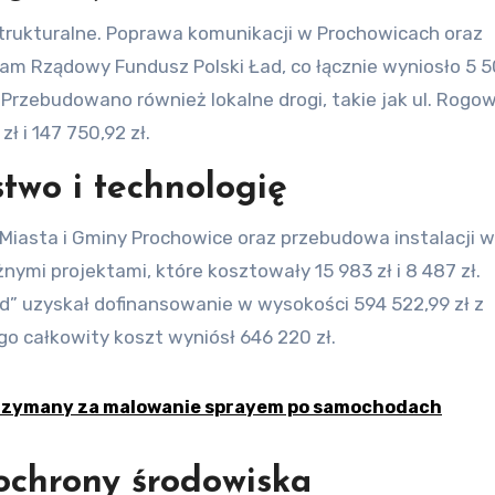
trukturalne. Poprawa komunikacji w Prochowicach oraz
am Rządowy Fundusz Polski Ład, co łącznie wyniosło 5 
 Przebudowano również lokalne drogi, takie jak ul. Rogows
 i 147 750,92 zł.
two i technologię
iasta i Gminy Prochowice oraz przebudowa instalacji 
żnymi projektami, które kosztowały 15 983 zł i 8 487 zł.
” uzyskał dofinansowanie w wysokości 594 522,99 zł z
o całkowity koszt wyniósł 646 220 zł.
trzymany za malowanie sprayem po samochodach
 ochrony środowiska