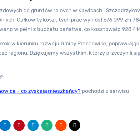
jazdowych do gruntów rolnych w Kawicach i Szczedrzyko
ych. Całkowity koszt tych prac wyniósł 676 099 zł i 78
wano w pełni z budżetu państwa, co kosztowało 928 414,
rok w kierunku rozwoju Gminy Prochowice, poprawiając
ć regionu. Dziękujemy wszystkim, którzy przyczynili si
0
howice – co zyskają mieszkańcy?
pochodzi z serwisu