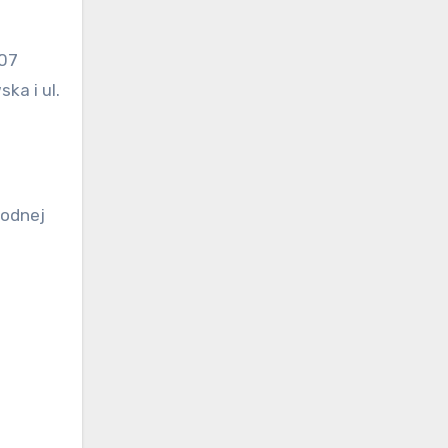
507
ka i ul.
wodnej