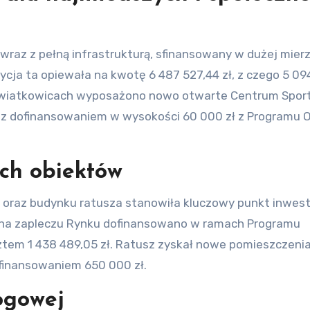
raz z pełną infrastrukturą, sfinansowany w dużej mierz
ja ta opiewała na kwotę 6 487 527,44 zł, z czego 5 09
 Kwiatkowicach wyposażono nowo otwarte Centrum Sport
zł, z dofinansowaniem w wysokości 60 000 zł z Programu
ych obiektów
oraz budynku ratusza stanowiła kluczowy punkt inwesty
 na zapleczu Rynku dofinansowano w ramach Programu
ztem 1 438 489,05 zł. Ratusz zyskał nowe pomieszczeni
ofinansowaniem 650 000 zł.
ogowej