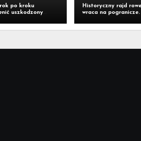
rok po kroku
Historyczny rajd row
enić uszkodzony
wraca na pogranicze.
tor do baterii?
Jastrzębianie mogą
dołączyć