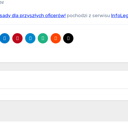
14
sady dla przyszłych oficerów!
pochodzi z serwisu
InfoLeg