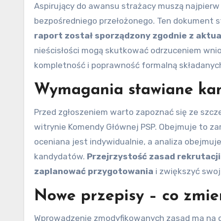
Aspirujący do awansu strażacy muszą najpierw 
bezpośredniego przełożonego. Ten dokument s
raport został sporządzony zgodnie z akt
nieścisłości mogą skutkować odrzuceniem wni
kompletność i poprawność formalną składany
Wymagania stawiane kand
Przed zgłoszeniem warto zapoznać się ze szczeg
witrynie Komendy Głównej PSP. Obejmuje to za
oceniana jest indywidualnie, a analiza obejmu
kandydatów.
Przejrzystość zasad rekrutac
zaplanować przygotowania
i zwiększyć swo
Nowe przepisy – co zmie
Wprowadzenie zmodyfikowanych zasad ma na cel