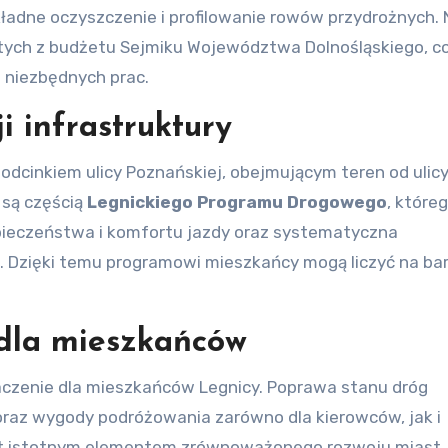
kładne oczyszczenie i profilowanie rowów przydrożnych. 
łotych z budżetu Sejmiku Województwa Dolnośląskiego, c
 niezbędnych prac.
 infrastruktury
dcinkiem ulicy Poznańskiej, obejmującym teren od ulicy
 są częścią
Legnickiego Programu Drogowego
, które
pieczeństwa i komfortu jazdy oraz systematyczna
j. Dzięki temu programowi mieszkańcy mogą liczyć na bar
dla mieszkańców
czenie dla mieszkańców Legnicy. Poprawa stanu dróg
oraz wygody podróżowania zarówno dla kierowców, jak i
est istotnym elementem zrównoważonego rozwoju miast,