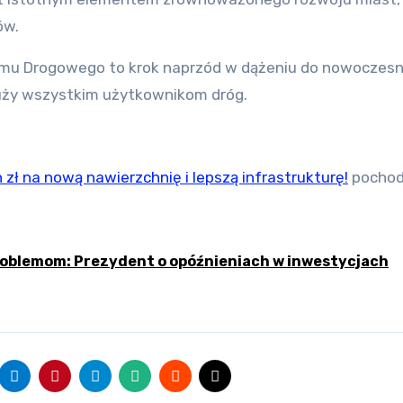
ów.
amu Drogowego to krok naprzód w dążeniu do nowoczesne
służy wszystkim użytkownikom dróg.
 zł na nową nawierzchnię i lepszą infrastrukturę!
pochod
roblemom: Prezydent o opóźnieniach w inwestycjach