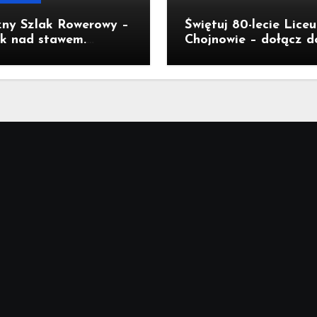
zny Szlak Rowerowy –
Świętuj 80-lecie Lice
k nad stawem.
Chojnowie – dołącz d
sł na wycieczkę
jubileuszu!