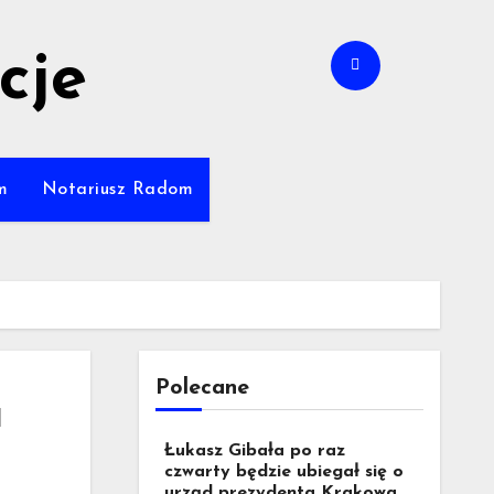
cje
m
Notariusz Radom
Polecane
a
Łukasz Gibała po raz
czwarty będzie ubiegał się o
urząd prezydenta Krakowa