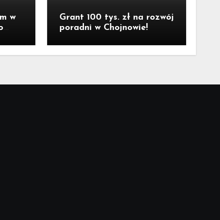
um w
Grant 100 tys. zł na rozwój
o
poradni w Chojnowie!