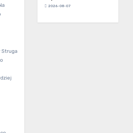
Na
2026-08-07
o
 Struga
go
dziej
 co