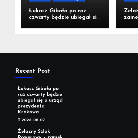
Łukasz Gibała po raz
Żela
czwarty będzie ubiegał się
zame
o urząd prezydenta
Pomy
Krakowa
Recent Post
Łukasz Gibała po
raz czwarty będzie
ubiegał się o urząd
prezydenta
Krakowa
2026-08-07
Żelazny Szlak
Rowerowy – zamek