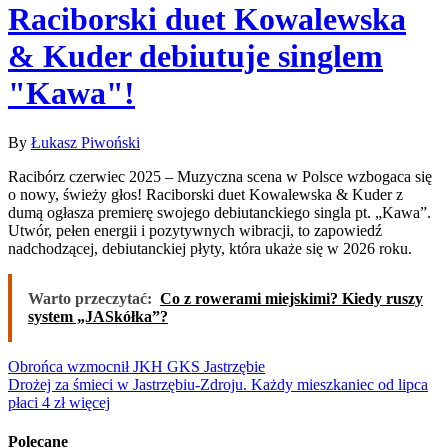
Raciborski duet Kowalewska
& Kuder debiutuje singlem
"Kawa"!
By
Łukasz Piwoński
Racibórz czerwiec 2025 – Muzyczna scena w Polsce wzbogaca się
o nowy, świeży głos! Raciborski duet Kowalewska & Kuder z
dumą ogłasza premierę swojego debiutanckiego singla pt. „Kawa”.
Utwór, pełen energii i pozytywnych wibracji, to zapowiedź
nadchodzącej, debiutanckiej płyty, która ukaże się w 2026 roku.
Warto przeczytać:
Co z rowerami miejskimi? Kiedy ruszy
system „JASkółka”?
Nawigacja
Obrońca wzmocnił JKH GKS Jastrzębie
Drożej za śmieci w Jastrzębiu-Zdroju. Każdy mieszkaniec od lipca
wpisu
płaci 4 zł więcej
Polecane