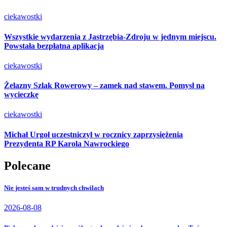
ciekawostki
Wszystkie wydarzenia z Jastrzębia-Zdroju w jednym miejscu.
Powstała bezpłatna aplikacja
ciekawostki
Żelazny Szlak Rowerowy – zamek nad stawem. Pomysł na
wycieczkę
ciekawostki
Michał Urgoł uczestniczył w rocznicy zaprzysiężenia
Prezydenta RP Karola Nawrockiego
Polecane
Nie jesteś sam w trudnych chwilach
2026-08-08