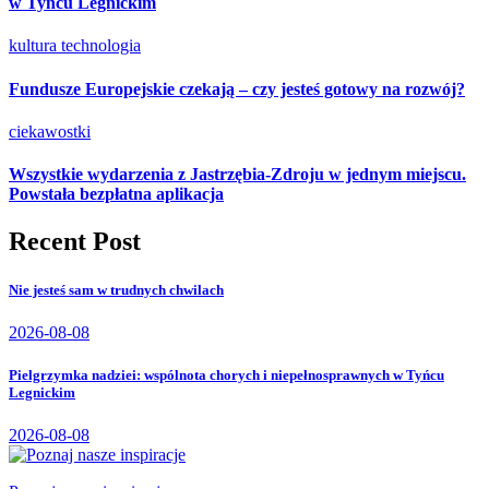
w Tyńcu Legnickim
kultura
technologia
Fundusze Europejskie czekają – czy jesteś gotowy na rozwój?
ciekawostki
Wszystkie wydarzenia z Jastrzębia-Zdroju w jednym miejscu.
Powstała bezpłatna aplikacja
Recent Post
Nie jesteś sam w trudnych chwilach
2026-08-08
Pielgrzymka nadziei: wspólnota chorych i niepełnosprawnych w Tyńcu
Legnickim
2026-08-08