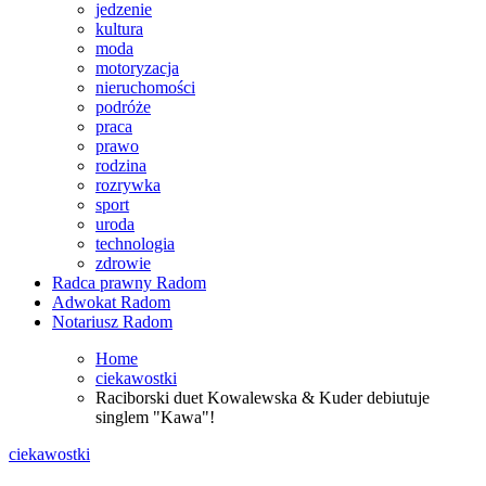
jedzenie
kultura
moda
motoryzacja
nieruchomości
podróże
praca
prawo
rodzina
rozrywka
sport
uroda
technologia
zdrowie
Radca prawny Radom
Adwokat Radom
Notariusz Radom
Home
ciekawostki
Raciborski duet Kowalewska & Kuder debiutuje
singlem "Kawa"!
ciekawostki