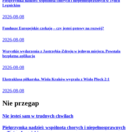
Pielgrzymka nadziei: wspólnota chorych i niepełnosprawnych w Tyńcu
Legnickim
2026-08-08
Fundusze Europejskie czekają – czy jesteś gotowy na rozwój?
2026-08-08
Wszystkie wydarzenia z Jastrzębia-Zdroju w jednym miejscu. Powstała
bezpłatna aplikacja
2026-08-08
Ekstraklasa piłkarska. Wisła Kraków wygrała z Wisłą Płock 2:1
2026-08-08
Nie przegap
Nie jesteś sam w trudnych chwilach
Pielgrzymka nadziei: wspólnota chorych i niepełnosprawnych