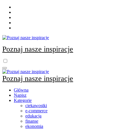
Skip
to
content
Poznaj nasze inspiracje
Poznaj nasze inspiracje
Główna
Napisz
Kategorie
ciekawostki
e-commerce
edukacja
finanse
ekonomia