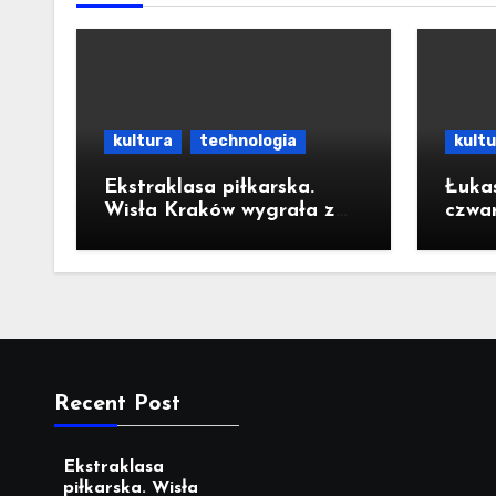
kultura
technologia
kult
Ekstraklasa piłkarska.
Łuka
Wisła Kraków wygrała z
czwar
Wisłą Płock 2:1
o ur
Krak
Recent Post
Ekstraklasa
piłkarska. Wisła