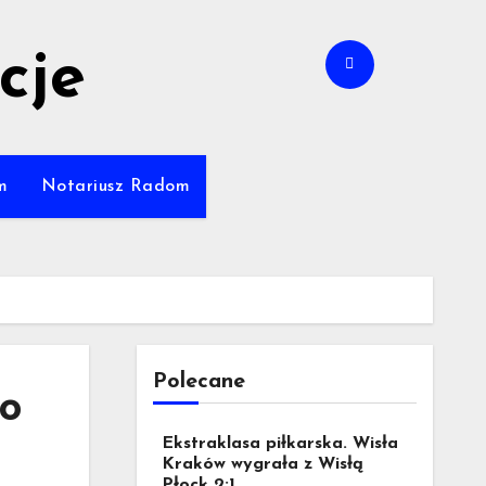
cje
m
Notariusz Radom
Polecane
go
Ekstraklasa piłkarska. Wisła
Kraków wygrała z Wisłą
Płock 2:1