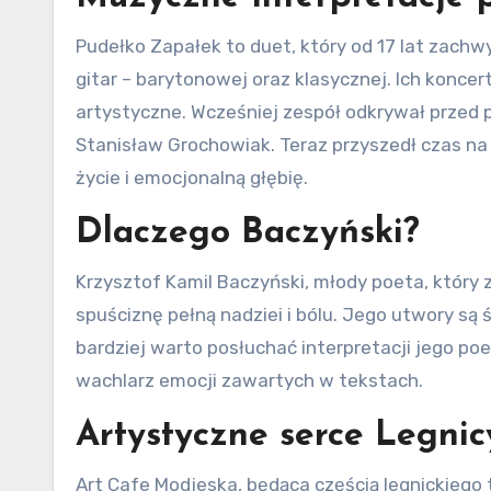
Pudełko Zapałek to duet, który od 17 lat zach
gitar – barytonowej oraz klasycznej. Ich koncer
artystyczne. Wcześniej zespół odkrywał przed 
Stanisław Grochowiak. Teraz przyszedł czas na
życie i emocjonalną głębię.
Dlaczego Baczyński?
Krzysztof Kamil Baczyński, młody poeta, który
spuściznę pełną nadziei i bólu. Jego utwory są
bardziej warto posłuchać interpretacji jego po
wachlarz emocji zawartych w tekstach.
Artystyczne serce Legnic
Art Cafe Modjeska, będąca częścią legnickiego t