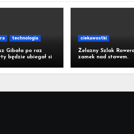
ura
technologia
ciekawostki
sz Gibała po raz
Żelazny Szlak Rower
ty będzie ubiegał się
zamek nad stawem.
ząd prezydenta
Pomysł na wycieczkę
owa