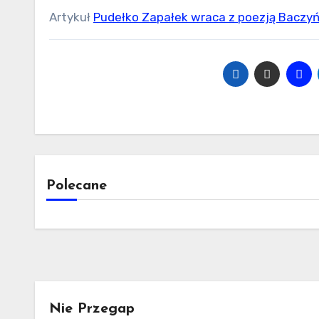
Artykuł
Pudełko Zapałek wraca z poezją Baczyń
Polecane
Nie Przegap