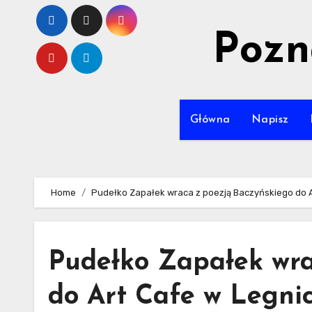
Skip
to
Pozn
content
Główna
Napisz
Home
Pudełko Zapałek wraca z poezją Baczyńskiego do A
Pudełko Zapałek wra
do Art Cafe w Legni