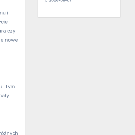
2026-08-07
nu i
ycie
ura czy
uje nowe
lu. Tym
cały
 różnych