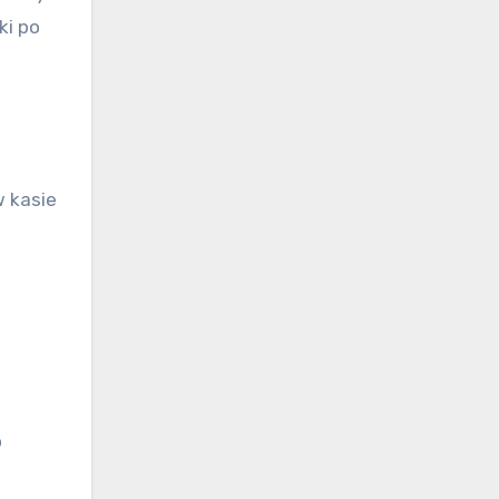
ki po
w kasie
o