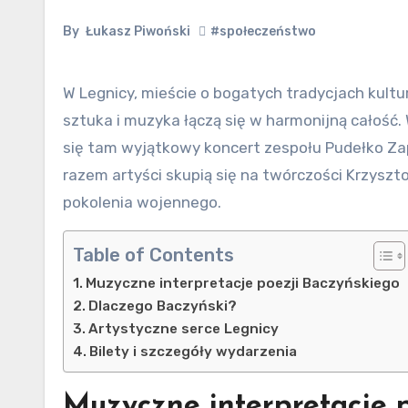
By
Łukasz Piwoński
#społeczeństwo
W Legnicy, mieście o bogatych tradycjach kulturalnych, Art Cafe Modjeska ponownie staje się miejscem, gdzie
sztuka i muzyka łączą się w harmonijną całość. 
się tam wyjątkowy koncert zespołu Pudełko Zapa
razem artyści skupią się na twórczości Krzysz
pokolenia wojennego.
Table of Contents
Muzyczne interpretacje poezji Baczyńskiego
Dlaczego Baczyński?
Artystyczne serce Legnicy
Bilety i szczegóły wydarzenia
Muzyczne interpretacje 