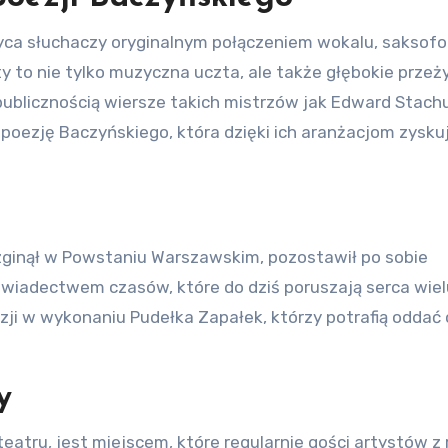
wyca słuchaczy oryginalnym połączeniem wokalu, saksofo
ty to nie tylko muzyczna uczta, ale także głębokie przeż
publicznością wiersze takich mistrzów jak Edward Stach
 poezję Baczyńskiego, która dzięki ich aranżacjom zysk
 zginął w Powstaniu Warszawskim, pozostawił po sobie
 świadectwem czasów, które do dziś poruszają serca wie
ezji w wykonaniu Pudełka Zapałek, którzy potrafią oddać 
y
eatru, jest miejscem, które regularnie gości artystów z