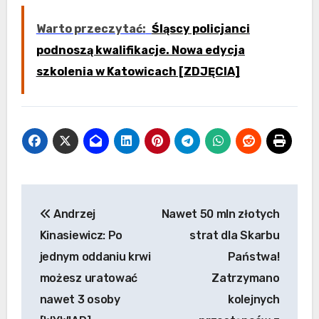
Warto przeczytać:
Śląscy policjanci
podnoszą kwalifikacje. Nowa edycja
szkolenia w Katowicach [ZDJĘCIA]
Nawigacja
Andrzej
Nawet 50 mln złotych
wpisu
Kinasiewicz: Po
strat dla Skarbu
jednym oddaniu krwi
Państwa!
możesz uratować
Zatrzymano
nawet 3 osoby
kolejnych