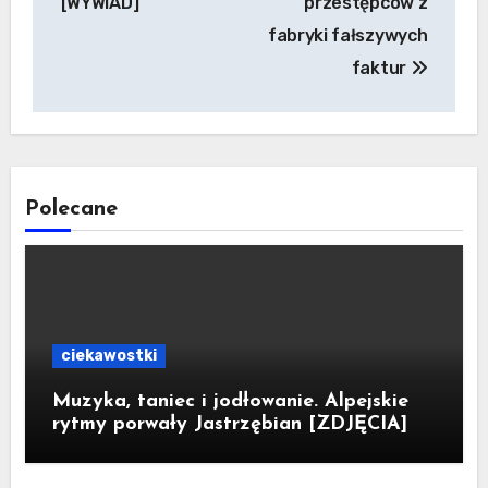
[WYWIAD]
przestępców z
fabryki fałszywych
faktur
Polecane
ciekawostki
Muzyka, taniec i jodłowanie. Alpejskie
rytmy porwały Jastrzębian [ZDJĘCIA]