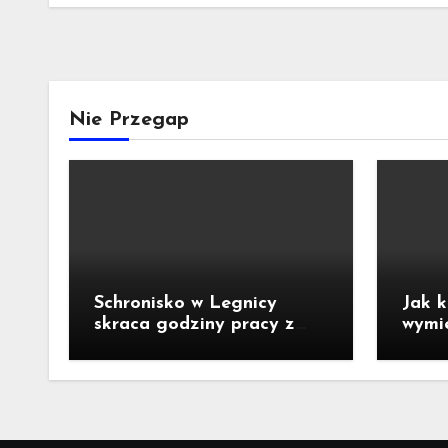
Nie Przegap
Schronisko w Legnicy
Jak k
skraca godziny pracy z
wymi
powodu upałów!
perla