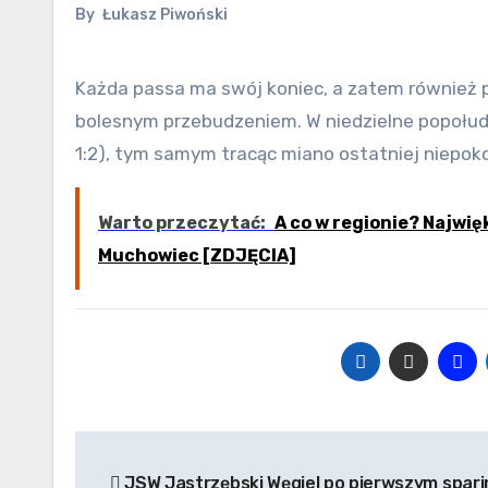
By
Łukasz Piwoński
Każda passa ma swój koniec, a zatem również piękny zwycięski sen JKH GKS Jastrzębie zakończył się dość
bolesnym przebudzeniem. W niedzielne popołudnie
1:2), tym samym tracąc miano ostatniej niepoko
Warto przeczytać:
A co w regionie? Najwię
Muchowiec [ZDJĘCIA]
Nawigacja
JSW Jastrzębski Węgiel po pierwszym spar