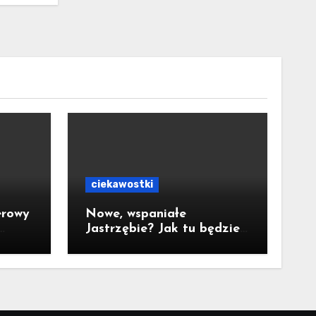
ciekawostki
erowy
Nowe, wspaniałe
Jastrzębie? Jak tu będzie
za 10 lat?