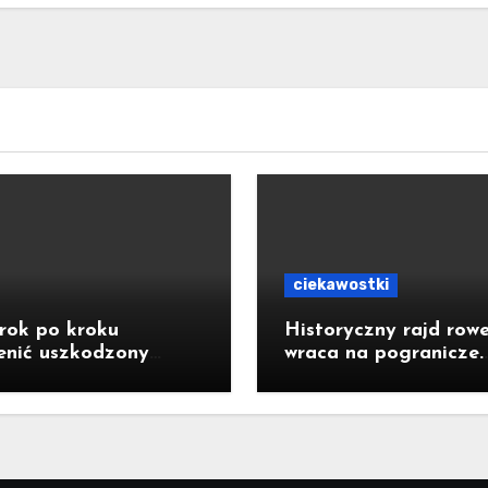
ciekawostki
rok po kroku
Historyczny rajd row
enić uszkodzony
wraca na pogranicze.
tor do baterii?
Jastrzębianie mogą
dołączyć