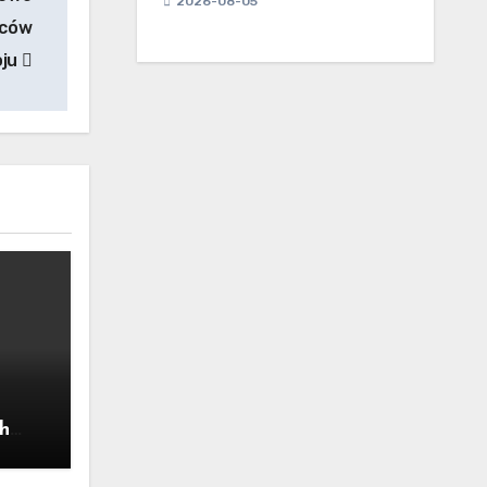
2026-08-05
ńców
oju
h
]