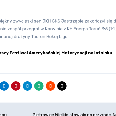
 zespół przegrał w Karwinie z KH Energą Toruń 3:5 (1:1, 
nanej drużyny Tauron Hokej Ligi.
kszy Festiwal Amerykańskiej Motoryzacji na lotnisku
ingu
Pietrowice Wielkie stawiają na przyrodę. 