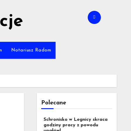
cje
m
Notariusz Radom
Polecane
Schronisko w Legnicy skraca
godziny pracy z powodu
upałów!