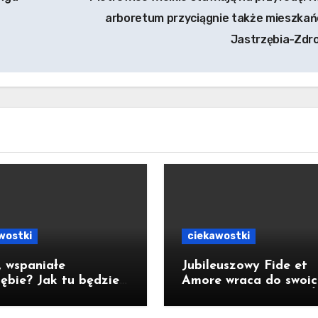
arboretum przyciągnie także mieszka
Jastrzębia-Zdr
wostki
ciekawostki
 wspaniałe
Jubileuszowy Fide et
zębie? Jak tu będzie
Amore wraca do swoic
lat?
korzeni [ZAPOWIEDŹ