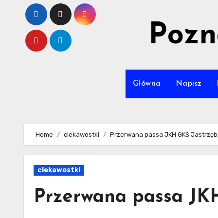
Skip
to
Pozn
content
Główna
Napisz
Home
ciekawostki
Przerwana passa JKH GKS Jastrzęb
ciekawostki
Przerwana passa JK