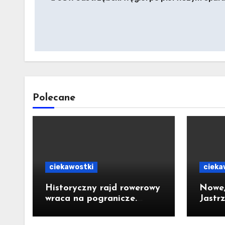
wpisu
Polecane
ciekawostki
cieka
Historyczny rajd rowerowy
Nowe,
wraca na pogranicze.
Jastr
Jastrzębianie mogą
za 10 
dołączyć