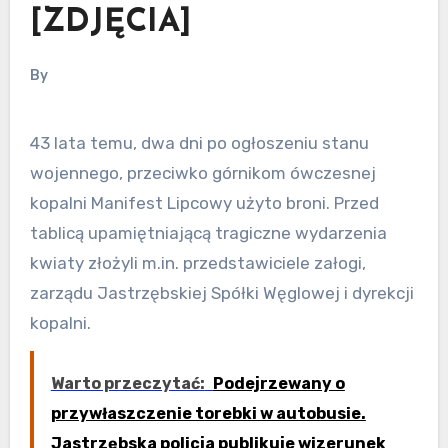
[ZDJĘCIA]
By
43 lata temu, dwa dni po ogłoszeniu stanu
wojennego, przeciwko górnikom ówczesnej
kopalni Manifest Lipcowy użyto broni. Przed
tablicą upamiętniającą tragiczne wydarzenia
kwiaty złożyli m.in. przedstawiciele załogi,
zarządu Jastrzębskiej Spółki Węglowej i dyrekcji
kopalni.
Warto przeczytać:
Podejrzewany o
przywłaszczenie torebki w autobusie.
Jastrzębska policja publikuje wizerunek