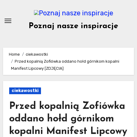
Skip
to
content
Poznaj nasze inspiracje
Home
ciekawostki
Przed kopalnią Zofiówka oddano hołd górnikom kopalni
Manifest Lipcowy [ZDJĘCIA]
ciekawostki
Przed kopalnią Zofiówka
oddano hołd górnikom
kopalni Manifest Lipcowy