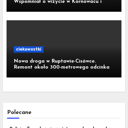
Wspomniał o wizycie w Kornowacu i
piekarni państwa Krzemień
ciekawostki
Nowa droga w Ruptawie-Cisówce.
Remont około 300-metrowego odcinka
ul. Traugutta kosztował pół miliona
złotych
Polecane