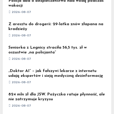
Policja dba o bezpieczeństwo nad wodą podczas
wakacji
2026-08-07
Z aresztu do drogerii: 29-latka znów złapana na
kradzieży
2026-08-07
Seniorka z Legnicy straciła 56,5 tys. zł w
oszustwie „na policjanta”
2026-08-07
„Doktor AI” – jak fałszywi lekarze z internetu
udają ekspertów i sieją medyczną dezinformację
2026-08-07
824 mln zł dla JSW. Pożyczka ratuje płynność, ale
nie zatrzymuje kryzysu
2026-08-07