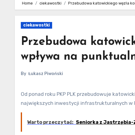
Home
ciekawostki
Przebudowa katowickiego węzła kol
ciekawostki
Przebudowa katowick
wpływa na punktualn
By
Łukasz Piwoński
Od ponad roku PKP PLK przebudowuje katowicki węzeł kolejowy. Utrudnienia, które są efektem jednej z
największych inwestycji infrastrukturalnych w Po
Warto przeczytać:
Seniorka z Jastrzębia