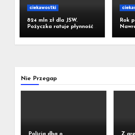
ciekawostki
cieka
824 mln zł dla JSW.
Rok p
Pożyczka ratuje płynność,
Nawro
ale nie zatrzymuje kryzysu
o wiz
pieka
Krzem
Nie Przegap
Policja dba o
Z are