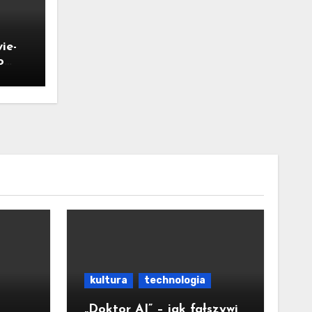
ie-
o
ka
ał
kultura
technologia
„Doktor AI” – jak fałszywi