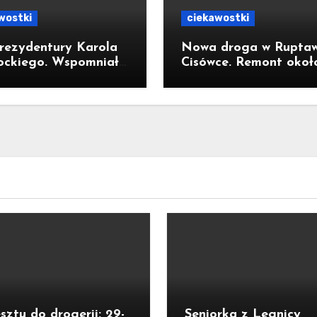
wostki
ciekawostki
rezydentury Karola
Nowa droga w Ruptaw
ckiego. Wspomniał
Cisówce. Remont okoł
ycie w Kornowacu i
300-metrowego odcin
rni państwa
ul. Traugutta kosztow
ień
pół miliona złotych
sztu do drogerii: 29-
Seniorka z Legnicy