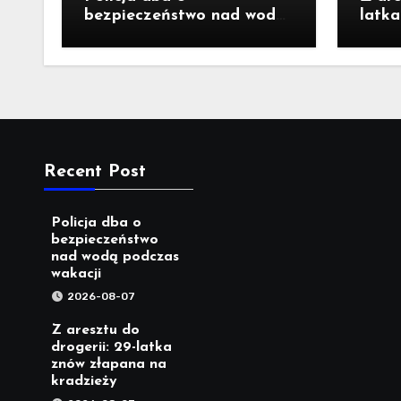
bezpieczeństwo nad wodą
latk
podczas wakacji
kradz
Recent Post
Policja dba o
bezpieczeństwo
nad wodą podczas
wakacji
2026-08-07
Z aresztu do
drogerii: 29-latka
znów złapana na
kradzieży