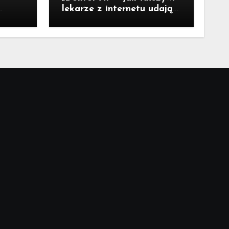
lekarze z internetu udają
nta”
ekspertów i sieją
medyczną dezinformację