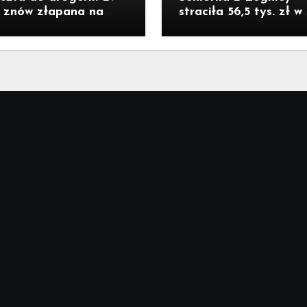
a znów złapana na
straciła 56,5 tys. zł w
ieży
oszustwie „na policja