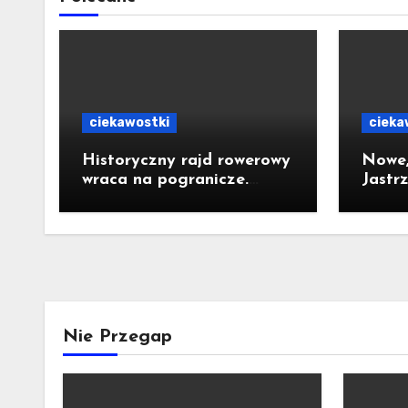
ciekawostki
cieka
Historyczny rajd rowerowy
Nowe,
wraca na pogranicze.
Jastr
Jastrzębianie mogą
za 10 
dołączyć
Nie Przegap