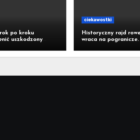
ciekawostki
rok po kroku
Historyczny rajd row
enić uszkodzony
wraca na pogranicze.
tor do baterii?
Jastrzębianie mogą
dołączyć