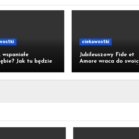
wostki
ciekawostki
 wspaniałe
Jubileuszowy Fide et
zębie? Jak tu będzie
Amore wraca do swoic
lat?
korzeni [ZAPOWIEDŹ