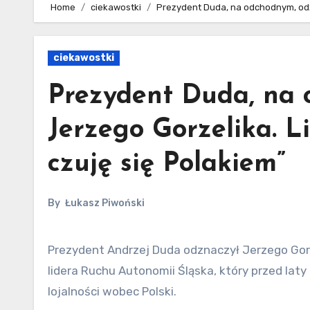
Home
ciekawostki
Prezydent Duda, na odchodnym, odzn
ciekawostki
Prezydent Duda, na 
Jerzego Gorzelika. L
czuję się Polakiem”
By
Łukasz Piwoński
Prezydent Andrzej Duda odznaczył Jerzego Gorzelika Krzyżem Wolności i Solidarności. Wyróżnienie trafiło do
lidera Ruchu Autonomii Śląska, który przed laty
lojalności wobec Polski.