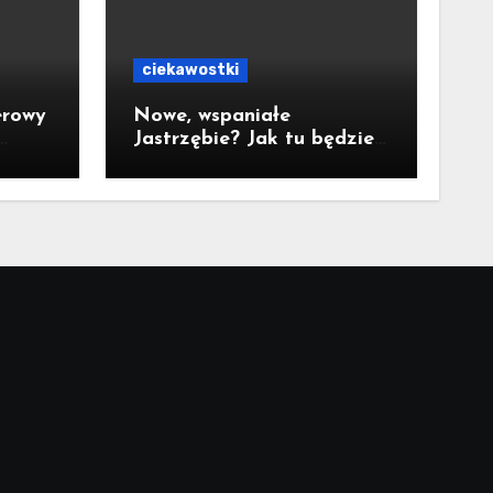
ciekawostki
erowy
Nowe, wspaniałe
Jastrzębie? Jak tu będzie
za 10 lat?