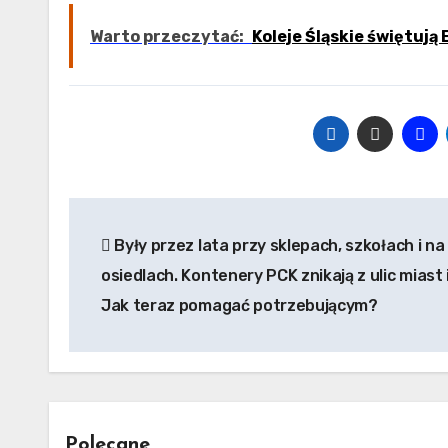
Warto przeczytać:
Koleje Śląskie świętują
Nawigacja
Były przez lata przy sklepach, szkołach i na
wpisu
osiedlach. Kontenery PCK znikają z ulic miast i
Jak teraz pomagać potrzebującym?
Polecane