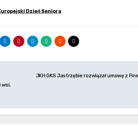
 Europejski Dzień Seniora
JKH GKS Jastrzębie rozwiązał umowę z Fi
 wsi.