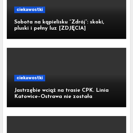
ciekawostki
Sobota na kąpielisku “Zdrój”: skoki,
pluski i pełny luz [ZDJĘCIA]
ciekawostki
Jastrzębie wciąż na trasie CPK. Linia
Katowice–Ostrawa nie została
zatrzymana. Do Katowic w 2029r.