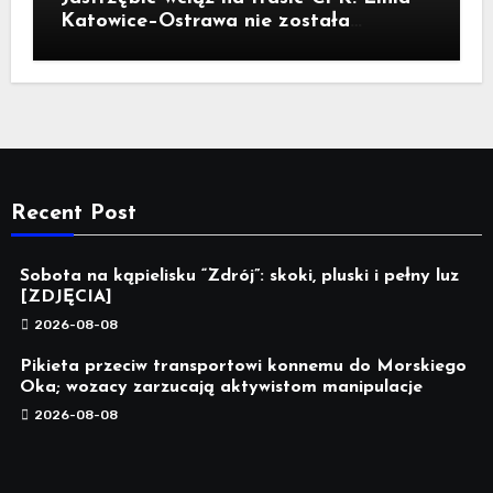
Katowice–Ostrawa nie została
zatrzymana. Do Katowic w 2029r.
Recent Post
Sobota na kąpielisku “Zdrój”: skoki, pluski i pełny luz
[ZDJĘCIA]
2026-08-08
Pikieta przeciw transportowi konnemu do Morskiego
Oka; wozacy zarzucają aktywistom manipulacje
2026-08-08