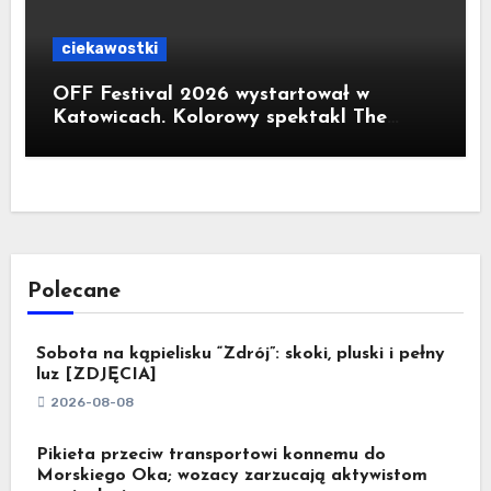
ciekawostki
OFF Festival 2026 wystartował w
Katowicach. Kolorowy spektakl The
Flaming Lips na otwarcie
Polecane
Sobota na kąpielisku “Zdrój”: skoki, pluski i pełny
luz [ZDJĘCIA]
2026-08-08
Pikieta przeciw transportowi konnemu do
Morskiego Oka; wozacy zarzucają aktywistom