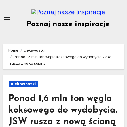
Skip
to
content
Poznaj nasze inspiracje
Home
ciekawostki
Ponad 1,6 mln ton węgla koksowego do wydobycia. JSW
rusza z nową ścianą
ciekawostki
Ponad 1,6 mln ton węgla
koksowego do wydobycia.
JSW rusza z nową ścianą