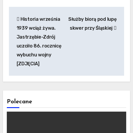
Nawigacja
Historia września
Służby biorą pod lupę
wpisu
1939 wciąż żywa.
skwer przy Śląskiej
Jastrzębie-Zdrój
uczciło 86. rocznicę
wybuchu wojny
[ZDJĘCIA]
Polecane