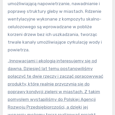
umożliwiającą napowietrzanie, nawadnianie i
poprawę struktury gleby w miastach. Rdzenie
wentylacyjne wykonane z kompozytu skalno-
celulozowego są wprowadzane w pobliże
korzeni drzew bez ich uszkadzania, tworząc
trwałe kanały umożliwiające cyrkulację wody i
powietrza.
„Innowacjami i ekologią interesujemy się od
dawna. Dziesięć lat temu postanowiliśmy
połączyć te dwie rzeczy i zacząć opracowywać
produkty, które realnie przyczynią się do
poprawy kondycji zieleni w miastach. Z takim
pomysłem wystąpiliśmy do Polskiej Agencji
Rozwoju Przedsiębiorczości, a dzięki jej
wsparciu możemy teraz realizować projekt,