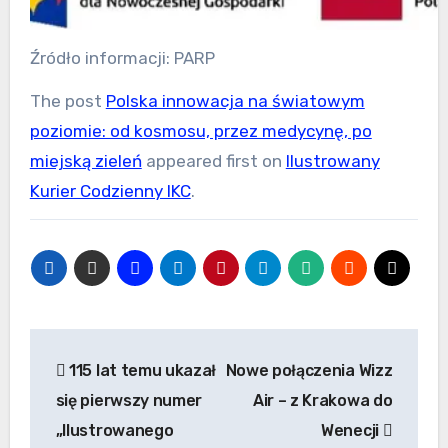
Źródło informacji: PARP
The post
Polska innowacja na światowym
poziomie: od kosmosu, przez medycynę, po
miejską zieleń
appeared first on
Ilustrowany
Kurier Codzienny IKC
.
Nawigacja
115 lat temu ukazał
Nowe połączenia Wizz
wpisu
się pierwszy numer
Air – z Krakowa do
„Ilustrowanego
Wenecji