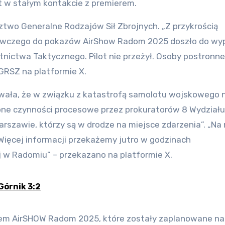
st w stałym kontakcie z premierem.
ztwo Generalne Rodzajów Sił Zbrojnych. „Z przykrością
wawczego do pokazów AirShow Radom 2025 doszło do w
tnictwa Taktycznego. Pilot nie przeżył. Osoby postronne
RSZ na platformie X.
ała, że w związku z katastrofą samolotu wojskowego 
ępne czynności procesowe przez prokuratorów 8 Wydziału
szawie, którzy są w drodze na miejsce zdarzenia”. „Na 
 Więcej informacji przekażemy jutro w godzinach
 w Radomiu” – przekazano na platformie X.
 Górnik 3:2
iem AirSHOW Radom 2025, które zostały zaplanowane na