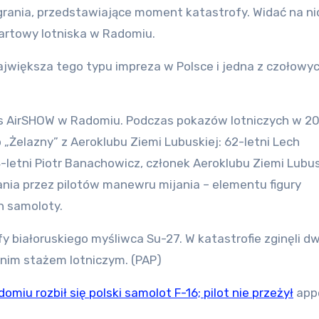
grania, przedstawiające moment katastrofy. Widać na nic
startowy lotniska w Radomiu.
jwiększa tego typu impreza w Polsce i jedna z czołowy
s AirSHOW w Radomiu. Podczas pokazów lotniczych w 20
„Żelazny” z Aeroklubu Ziemi Lubuskiej: 62-letni Lech
24-letni Piotr Banachowicz, członek Aeroklubu Ziemi Lubus
ania przez pilotów manewru mijania – elementu figury
h samoloty.
 białoruskiego myśliwca Su-27. W katastrofie zginęli d
etnim stażem lotniczym. (PAP)
iu rozbił się polski samolot F-16; pilot nie przeżył
app