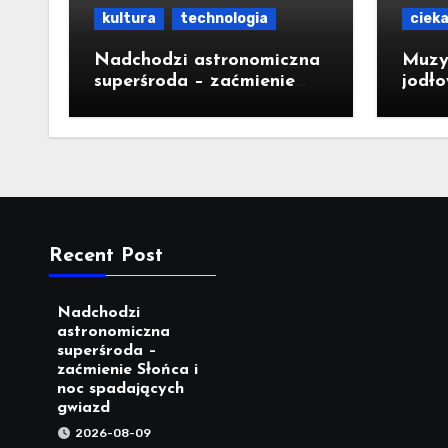
kultura
technologia
ciek
Nadchodzi astronomiczna
Muzyk
superśroda – zaćmienie
jodło
Słońca i noc spadających
rytmy
gwiazd
[ZDJ
Recent Post
Nadchodzi
astronomiczna
superśroda –
zaćmienie Słońca i
noc spadających
gwiazd
2026-08-09