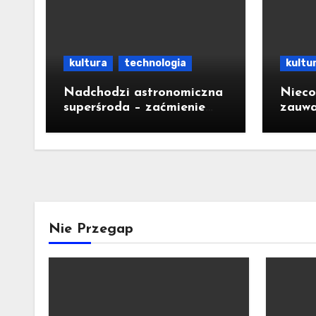
kultura
technologia
kultu
Nadchodzi astronomiczna
Nieco
superśroda – zaćmienie
zauwa
Słońca i noc spadających
Międz
gwiazd
na wo
naro
Nie Przegap