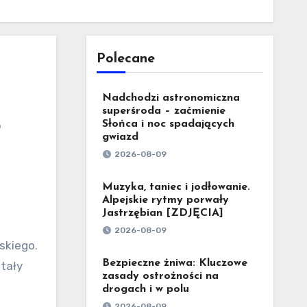
Polecane
Nadchodzi astronomiczna
superśroda – zaćmienie
ł
Słońca i noc spadających
gwiazd
2026-08-09
Muzyka, taniec i jodłowanie.
Alpejskie rytmy porwały
Jastrzębian [ZDJĘCIA]
2026-08-09
skiego.
Bezpieczne żniwa: Kluczowe
tały
zasady ostrożności na
drogach i w polu
2026-08-09