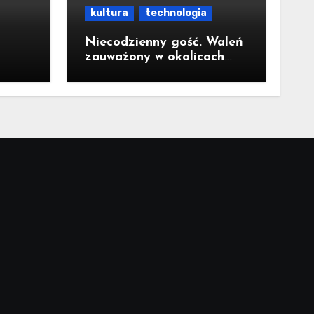
kultura
technologia
Niecodzienny gość. Waleń
zauważony w okolicach
h i w
Międzyzdrojów odpłynął
na wody parku
narodowego