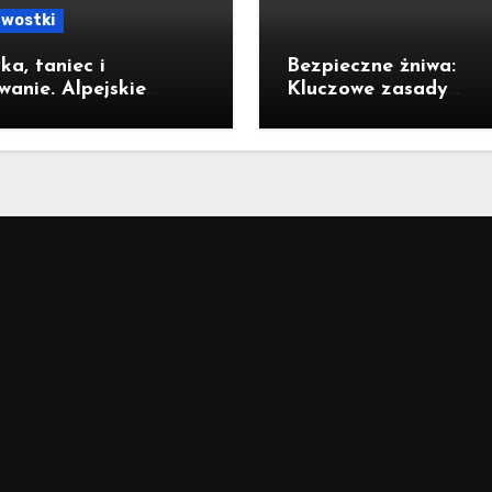
awostki
a, taniec i
Bezpieczne żniwa:
wanie. Alpejskie
Kluczowe zasady
 porwały Jastrzębian
ostrożności na drogac
ĘCIA]
polu