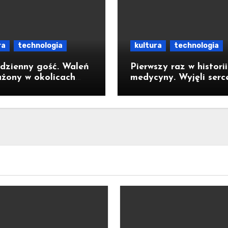
ra
technologia
kultura
technologia
dzienny gość. Waleń
Pierwszy raz w historii
żony w okolicach
medycyny. Wyjęli serce
yzdrojów odpłynął
żeby naprawić to, cze
dy parku
nie dało się zoperowa
dowego
klatce piersiowej