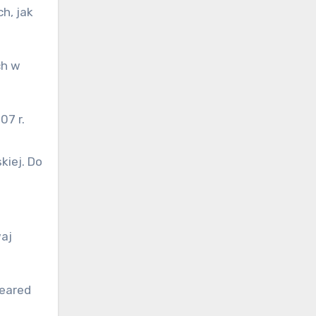
h, jak
ch w
07 r.
kiej. Do
waj
eared