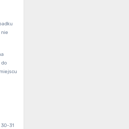
ypadku
 nie
na
 do
miejscu
 30-31