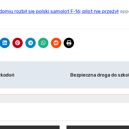
iu rozbił się polski samolot F-16; pilot nie przeżył
app
Szkodoń
Bezpieczna droga do szko