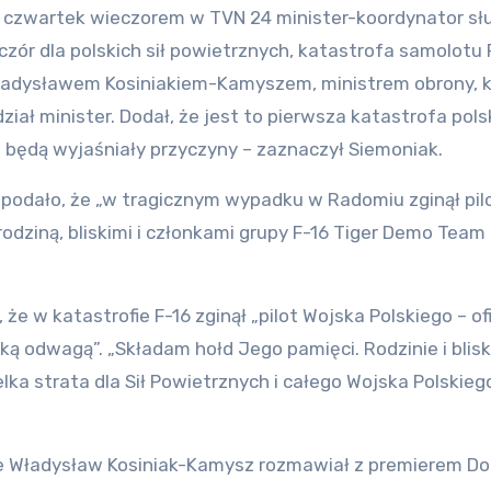
w czwartek wieczorem w TVN 24 minister-koordynator sł
zór dla polskich sił powietrznych, katastrofa samolotu 
adysławem Kosiniakiem-Kamyszem, ministrem obrony, k
dział minister. Dodał, że jest to pierwsza katastrofa pol
e będą wyjaśniały przyczyny – zaznaczył Siemoniak.
X podało, że „w tragicznym wypadku w Radomiu zginął pil
odziną, bliskimi i członkami grupy F-16 Tiger Demo Team
e w katastrofie F-16 zginął „pilot Wojska Polskiego – ofi
ką odwagą”. „Składam hołd Jego pamięci. Rodzinie i blis
ka strata dla Sił Powietrznych i całego Wojska Polskiego
 że Władysław Kosiniak-Kamysz rozmawiał z premierem D