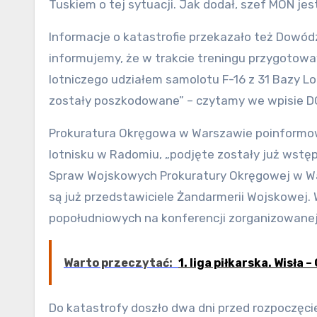
Tuskiem o tej sytuacji. Jak dodał, szef MON je
Informacje o katastrofie przekazało też Dowód
informujemy, że w trakcie treningu przygoto
lotniczego udziałem samolotu F-16 z 31 Bazy Lo
zostały poszkodowane” – czytamy we wpisie DG
Prokuratura Okręgowa w Warszawie poinformow
lotnisku w Radomiu, „podjęte zostały już wst
Spraw Wojskowych Prokuratury Okręgowej w War
są już przedstawiciele Żandarmerii Wojskowej.
popołudniowych na konferencji zorganizowanej
Warto przeczytać:
1. liga piłkarska. Wisła –
Do katastrofy doszło dwa dni przed rozpoczęc