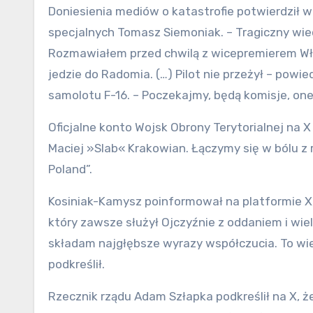
Doniesienia mediów o katastrofie potwierdził 
specjalnych Tomasz Siemoniak. – Tragiczny wiec
Rozmawiałem przed chwilą z wicepremierem Wł
jedzie do Radomia. (…) Pilot nie przeżył – powie
samolotu F-16. – Poczekajmy, będą komisje, on
Oficjalne konto Wojsk Obrony Terytorialnej na 
Maciej »Slab« Krakowian. Łączymy się w bólu z r
Poland”.
Kosiniak-Kamysz poinformował na platformie X, ż
który zawsze służył Ojczyźnie z oddaniem i wiel
składam najgłębsze wyrazy współczucia. To wiel
podkreślił.
Rzecznik rządu Adam Szłapka podkreślił na X,