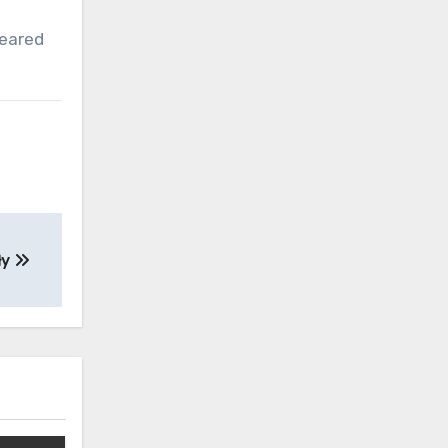
eared
ły