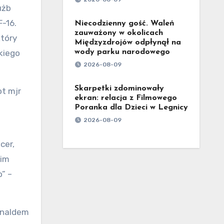
użb
F-16.
Niecodzienny gość. Waleń
zauważony w okolicach
tóry
Międzyzdrojów odpłynął na
skiego
wody parku narodowego
2026-08-09
Skarpetki zdominowały
ot mjr
ekran: relacja z Filmowego
Poranka dla Dzieci w Legnicy
2026-08-09
cer,
kim
” –
onaldem