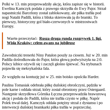
Polki w 13. min przeprowadziły akcję, która zapisze się w historii.
Ewelina Kamczyk podała z prawego skrzydła do Ewy Pajor. Strzał
napastniczki Barcelony został zablokowany, ale piłka trafiła pod
nogi Natalii Padilli, która z bliska skierowała ją do bramki. To
pierwszy, historyczny gol biało-czerwonych w mistrzostwach
Europy.
Warto przeczytać:
Rusza druga runda rozgrywek 1. ligi.
Wisła Kraków: celem awans na jubileusz
Zawodniczki trenerki Niny Patalon poszły za ciosem. Już w 20. min
Padilla dośrodkowała do Pajor, która głową podwyższyła na 2:0.
Polscy kibice ożywili się i zaczęli głośno śpiewać. Na trybunach
pojawiła się meksykańska fala.
Ze względu na kontuzję już w 25. min boisko opuściła Harder.
Paulina Tomasiak odebrała piłkę duńskiej obrończyni, pędziła w
pole karne i oddała strzał, który został obroniony przez Ostergaard.
Następnie skrzydłowa Górnika Łęczna przeprowadziła brawurową
akcję i podała do Padilli, która nie trafiła czysto w piłkę. Napór
Polek trwał dalej. Kamczyk oddała potężny strzał z dystansu i po
interwencji duńskiej bramkarki piłka trafiła w poprzeczkę.