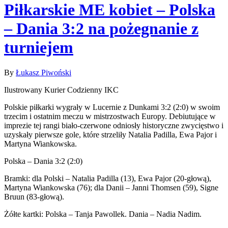
Piłkarskie ME kobiet – Polska
– Dania 3:2 na pożegnanie z
turniejem
By
Łukasz Piwoński
Ilustrowany Kurier Codzienny IKC
Polskie piłkarki wygrały w Lucernie z Dunkami 3:2 (2:0) w swoim
trzecim i ostatnim meczu w mistrzostwach Europy. Debiutujące w
imprezie tej rangi biało-czerwone odniosły historyczne zwycięstwo i
uzyskały pierwsze gole, które strzeliły Natalia Padilla, Ewa Pajor i
Martyna Wiankowska.
Polska – Dania 3:2 (2:0)
Bramki: dla Polski – Natalia Padilla (13), Ewa Pajor (20-głową),
Martyna Wiankowska (76); dla Danii – Janni Thomsen (59), Signe
Bruun (83-głową).
Żółte kartki: Polska – Tanja Pawollek. Dania – Nadia Nadim.