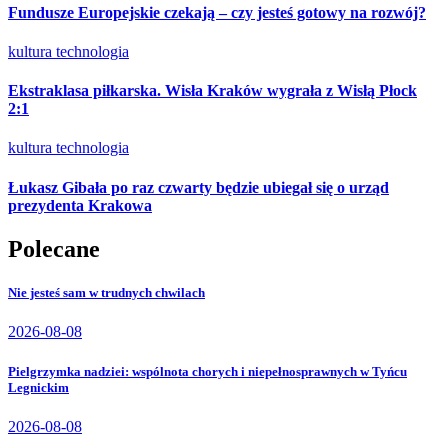
Fundusze Europejskie czekają – czy jesteś gotowy na rozwój?
kultura
technologia
Ekstraklasa piłkarska. Wisła Kraków wygrała z Wisłą Płock
2:1
kultura
technologia
Łukasz Gibała po raz czwarty będzie ubiegał się o urząd
prezydenta Krakowa
Polecane
Nie jesteś sam w trudnych chwilach
2026-08-08
Pielgrzymka nadziei: wspólnota chorych i niepełnosprawnych w Tyńcu
Legnickim
2026-08-08