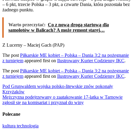
– 6 pkt, trzecie Polska – 3 pkt, a czwarte Dania, która pozostała bez
żadnego punktu.
Warto przeczytać:
Co z nową drogą startową dla
samolotów w Balicach? A może remont starej…
Z Lucerny – Maciej Gach (PAP)
The post
Piłkarskie ME kobiet – Polska – Dania 3:2 na pożegnanie
z turniejem
appeared first on
Ilustrowany Kurier Codzienny IKC
.
The post
Piłkarskie ME kobiet – Polska – Dania 3:2 na pożegnanie
z turniejem
appeared first on
Ilustrowany Kurier Codzienny IKC
.
Nawigacja
Pod Grunwaldem wojska polsko-litewskie znów pokonały
Krzyżaków
wpisu
Mężczyzna podejrzewany o zaatakowanie 17-latka w Tarnowie
zgłosił się na komisariat i przyznał do winy
Polecane
kultura
technologia