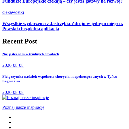
Fundusze Europejskie czekają – czy jesteś gotowy na rozwój?
ciekawostki
Wszystkie wydarzenia z Jastrzębia-Zdroju w jednym miejscu.
Powstała bezpłatna aplikacja
Recent Post
Nie jesteś sam w trudnych chwilach
2026-08-08
Pielgrzymka nadziei: wspólnota chorych i niepełnosprawnych w Tyńcu
Legnickim
2026-08-08
Poznaj nasze inspiracje