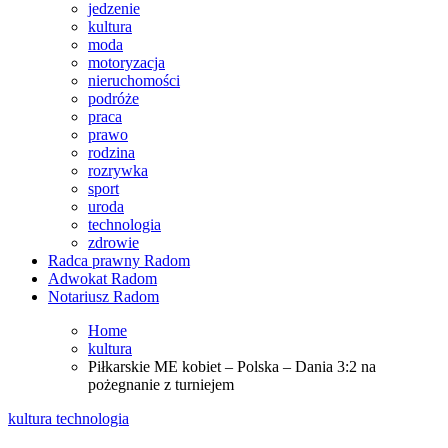
jedzenie
kultura
moda
motoryzacja
nieruchomości
podróże
praca
prawo
rodzina
rozrywka
sport
uroda
technologia
zdrowie
Radca prawny Radom
Adwokat Radom
Notariusz Radom
Home
kultura
Piłkarskie ME kobiet – Polska – Dania 3:2 na
pożegnanie z turniejem
kultura
technologia