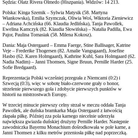
Sędzia: Olatz Rivera Olmedo (Hiszpania). Widzów: 14 213.
Polska: Kinga Szemik – Sylwia Matysik (58. Martyna
Wiankowska), Emilia Szymczak, Oliwia Woś, Wiktoria Zieniewicz
– Adriana Achcińska (66. Klaudia Jedlińska), Tanja Pawollek,
Ewelina Kamczyk (82. Klaudia Słowińska) – Natalia Padilla, Ewa
Pajor, Paulina Tomasiak (58. Milena Kokosz).
Dania: Maja Ostergaard – Emma Faerge, Stine Ballisager, Katrine
Veje – Frederike Thogersen (82. Amalie Vangsgaard), Josefine
Hasbo (62. Karen Holmgaard), Kathrine Kuhl, Sara Holmgaard (62.
Nadia Nadim) – Janni Thomsen, Signe Bruun, Pernille Harder (25.
Sofie Bredgaard).
Reprezentacja Polski wcześniej przegrała z Niemcami (0:2) i
Szwecją (0:3), więc w sobotę biało-czerwone grały o honor,
strzelenie pierwszego gola i zdobycie pierwszych punktów w
historii na mistrzostwach Europy.
W trzeciej minucie pierwszy celny strzał w meczu oddała Tanja
Pawollek, ale duńska bramkarka Maja Ostergaard z łatwością
złapała piłkę. Później zza pola karnego niecelnie uderzyła
największa gwiazda duńskiej drużyny Pernille Harder. Następnie
zawodniczka Bayernu Monachium dośrodkowała w pole karne, a
Janni Thomsen z kilku metrów przeniosła piłkę nad poprzeczką.