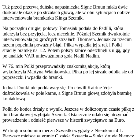
Tuż przed przerwą duńska napastniczka Signe Bruun miała dwie
doskonałe okazje po strzałach głową, ale w obu sytuacjach dobrze
interweniowała bramkarka Kinga Szemik.
Na początku drugiej połowy Tomasiak podała do Padilli, która
uderzyła bez przyjęcia, lecz niecelnie. Później Szemik dwukrotnie
interweniowała po groźnych strzałach Thomsen. Jednak za trzecim
razem popełniła poważny błąd. Piłka wypadła jej z rąk i Polki
straciły bramkę na 1:2. Potem polscy kibice odetchnęli z ulgą, gdy
po analizie VAR unieważniono gola Nadii Nadim.
W 76. min Polki przeprowadziły znakomitą akcję, którą
wykończyła Martyna Wiankowska. Piłka po jej strzale odbiła się od
poprzeczki i wpadła do bramki.
Jednak Dunki nie poddawały się. Po chwili Katrine Veje
dośrodkowała w pole karne, a Signe Bruun głową zdobyła bramkę
kontaktową.
Polki do końca drżały o wynik. Jeszcze w doliczonym czasie piłkę z
linii bramkowej wybijała Szemik. Ostatecznie udało się utrzymać
prowadzenie i odnieść pierwsze w historii zwycięstwo na Euro.
W drugim sobotnim meczu Szwedki wygrały z Niemkami 4:1.
Pierwsze miejsce w grupie C zajęła Szwecja – 9 pkt, drugie Niemcy