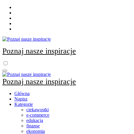
Skip
to
content
Poznaj nasze inspiracje
Poznaj nasze inspiracje
Główna
Napisz
Kategorie
ciekawostki
e-commerce
edukacja
finanse
ekonomia