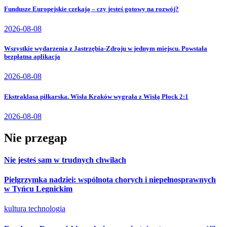
Fundusze Europejskie czekają – czy jesteś gotowy na rozwój?
2026-08-08
Wszystkie wydarzenia z Jastrzębia-Zdroju w jednym miejscu. Powstała
bezpłatna aplikacja
2026-08-08
Ekstraklasa piłkarska. Wisła Kraków wygrała z Wisłą Płock 2:1
2026-08-08
Nie przegap
Nie jesteś sam w trudnych chwilach
Pielgrzymka nadziei: wspólnota chorych i niepełnosprawnych
w Tyńcu Legnickim
kultura
technologia