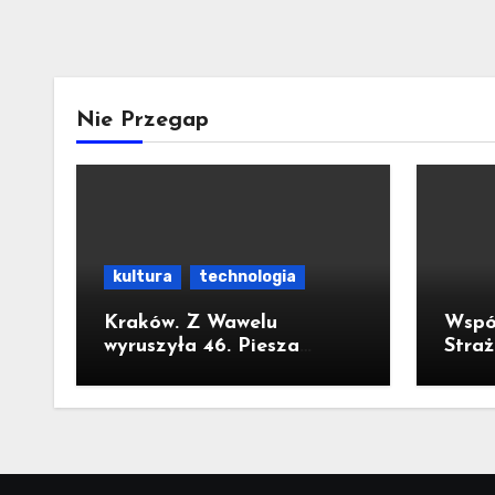
Nie Przegap
kultura
technologia
Kraków. Z Wawelu
Wspól
wyruszyła 46. Piesza
Straż
Pielgrzymka Krakowska na
nasz
Jasną Górę