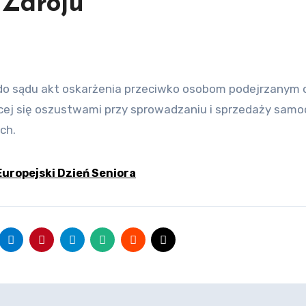
-Zdroju
cej się oszustwami przy sprowadzaniu i sprzedaży sam
ych.
 Europejski Dzień Seniora