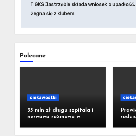
GKS Jastrzębie składa wniosek o upadłość.
wpisu
żegna się z klubem
Polecane
ciekawostki
cieka
33 mln zł długu szpitala i
Prawi
nerwowa rozmowa w
rodzi
starostwie. Padły słowa o
dosta
strachu. Poseł z Raciborza
konkr
publikuje nagranie