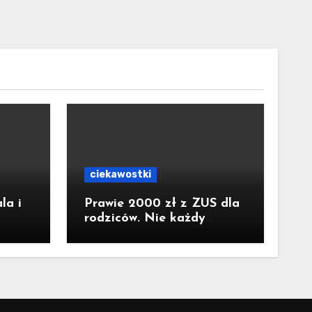
ciekawostki
la i
Prawie 2000 zł z ZUS dla
rodziców. Nie każdy
wa o
dostanie pełną kwotę. Są
borza
konkretne warunki