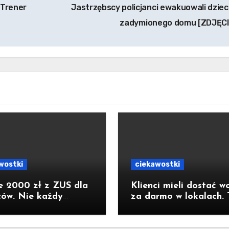
 Trener
Jastrzębscy policjanci ewakuowali dziec
zadymionego domu [ZDJĘC
wostki
ciekawostki
e 2000 zł z ZUS dla
Klienci mieli dostać w
ców. Nie każdy
za darmo w lokalach. 
nie pełną kwotę. Są
obowiązek jednak nie
etne warunki
wejdzie w życie