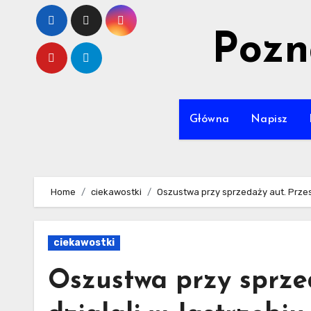
Skip
to
Pozn
content
Główna
Napisz
Home
ciekawostki
Oszustwa przy sprzedaży aut. Przes
ciekawostki
Oszustwa przy sprze