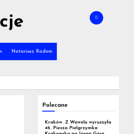
cje
m
Notariusz Radom
Polecane
Kraków. Z Wawelu wyruszyła
46. Piesza Pielgrzymka
Krakowska na Jasną Górę