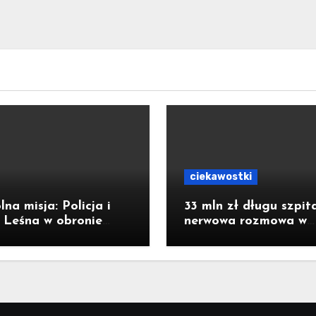
ciekawostki
na misja: Policja i
33 mln zł długu szpita
 Leśna w obronie
nerwowa rozmowa w
ych lasów
starostwie. Padły sło
strachu. Poseł z Raci
publikuje nagranie