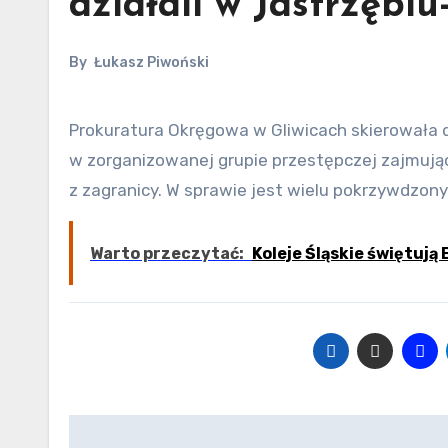
działali w Jastrzębiu
By
Łukasz Piwoński
Prokuratura Okręgowa w Gliwicach skierowała do sądu akt oskarżenia przeciwko osobom podejrzanym o udział
w zorganizowanej grupie przestępczej zajmują
z zagranicy. W sprawie jest wielu pokrzywdzon
Warto przeczytać:
Koleje Śląskie świętują
Nawigacja