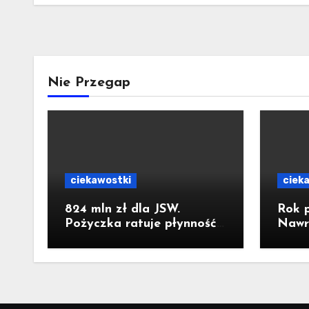
Nie Przegap
ciekawostki
ciek
824 mln zł dla JSW.
Rok 
Pożyczka ratuje płynność,
Nawr
ale nie zatrzymuje kryzysu
o wiz
pieka
Krze