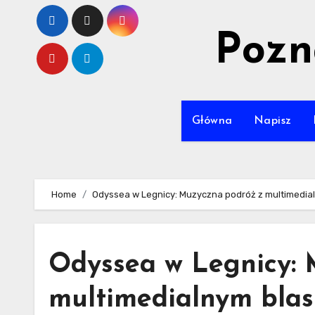
Skip
to
Pozn
content
Główna
Napisz
Home
Odyssea w Legnicy: Muzyczna podróż z multimedia
Odyssea w Legnicy: 
multimedialnym bla