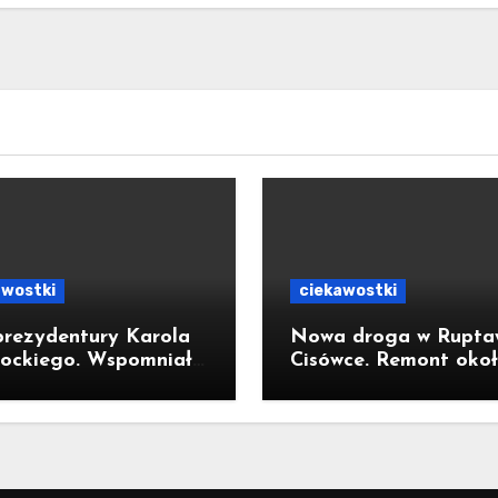
awostki
ciekawostki
prezydentury Karola
Nowa droga w Ruptaw
ockiego. Wspomniał
Cisówce. Remont oko
ycie w Kornowacu i
300-metrowego odcink
rni państwa
Traugutta kosztował 
mień
miliona złotych