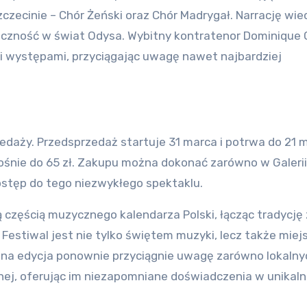
Szczecinie – Chór Żeński oraz Chór Madrygał. Narrację wie
iczność w świat Odysa. Wybitny kontratenor Dominique 
 występami, przyciągając uwagę nawet najbardziej
zedaży. Przedsprzedaż startuje 31 marca i potrwa do 21 
rośnie do 65 zł. Zakupu można dokonać zarówno w Galerii
dostęp do tego niezwykłego spektaklu.
ną częścią muzycznego kalendarza Polski, łącząc tradycję 
estiwal jest nie tylko świętem muzyki, lecz także mie
zna edycja ponownie przyciągnie uwagę zarówno lokalnych
j, oferując im niezapomniane doświadczenia w unikaln