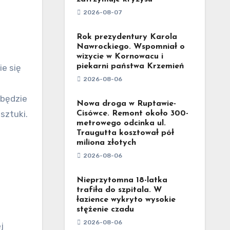
2026-08-07
Rok prezydentury Karola
Nawrockiego. Wspomniał o
wizycie w Kornowacu i
piekarni państwa Krzemień
e się
2026-08-06
 będzie
Nowa droga w Ruptawie-
sztuki.
Cisówce. Remont około 300-
metrowego odcinka ul.
Traugutta kosztował pół
miliona złotych
2026-08-06
Nieprzytomna 18-latka
trafiła do szpitala. W
łazience wykryto wysokie
stężenie czadu
2026-08-06
j