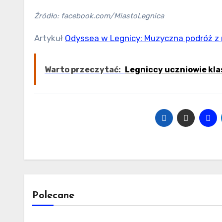
Źródło: facebook.com/MiastoLegnica
Artykuł
Odyssea w Legnicy: Muzyczna podróż z
Warto przeczytać:
Legniccy uczniowie kl
Polecane