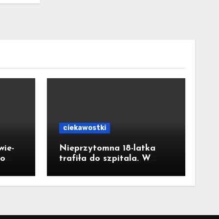
ciekawostki
ie-
Nieprzytomna 18-latka
ło
trafiła do szpitala. W
a ul.
łazience wykryto wysokie
pół
stężenie czadu