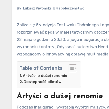
By
Łukasz Piwoński
#społeczeństwo
Zbliża się 56. edycja Festiwalu Chóralnego Legnica Cantat, zapowiadając muzyczne emocje, które
rozbrzmiewać będą w majestatycznym otoczeniu
22 maja o godzinie 20:30, a jego inauguracja 
wykonaniu kantaty „Odyssea” autorstwa Henri 
wzbogacony o innowacyjną oprawę multimedialn
Table of Contents
Artyści o dużej renomie
Dostępność biletów
Artyści o dużej renomie
Podczas inauguracji wystąpią wybitni muzycy, w