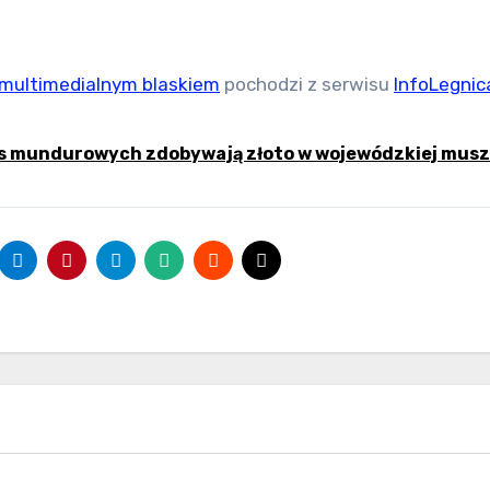
 multimedialnym blaskiem
pochodzi z serwisu
InfoLegnica
as mundurowych zdobywają złoto w wojewódzkiej musz