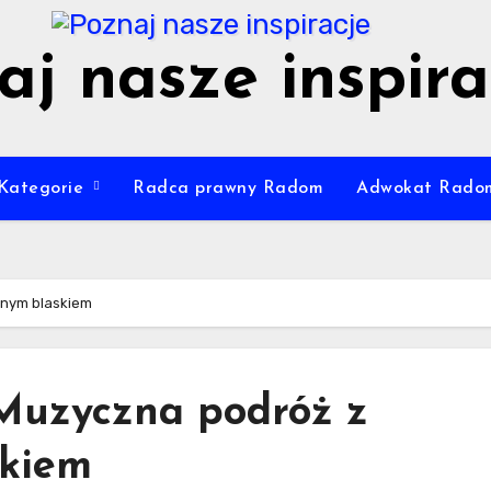
aj nasze inspira
Kategorie
Radca prawny Radom
Adwokat Rado
lnym blaskiem
Muzyczna podróż z
skiem