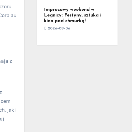
czoru
Imprezowy weekend w
Corbiau
Legnicy: Festyny, sztuka i
kino pod chmurką!
2026-08-06
maja z
z
jscem
, jak i
ej