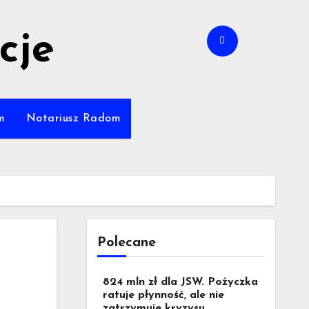
cje
m
Notariusz Radom
Polecane
824 mln zł dla JSW. Pożyczka
ratuje płynność, ale nie
zatrzymuje kryzysu