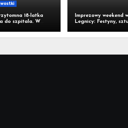
awostki
rzytomna 18-latka
Imprezowy weekend 
ła do szpitala. W
Legnicy: Festyny, szt
nce wykryto wysokie
kino pod chmurką!
nie czadu