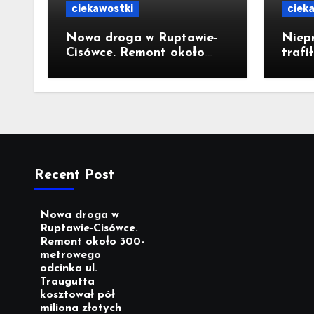
ciekawostki
ciek
Nowa droga w Ruptawie-
Niep
Cisówce. Remont około
trafi
300-metrowego odcinka ul.
łazie
Traugutta kosztował pół
stęże
miliona złotych
Recent Post
Nowa droga w
Ruptawie-Cisówce.
Remont około 300-
metrowego
odcinka ul.
Traugutta
kosztował pół
miliona złotych