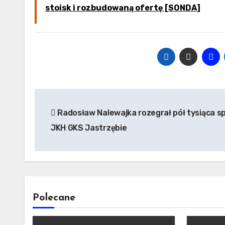
stoisk i rozbudowaną ofertę [SONDA]
Nawigacja
Radosław Nalewajka rozegrał pół tysiąca s
wpisu
JKH GKS Jastrzębie
Polecane