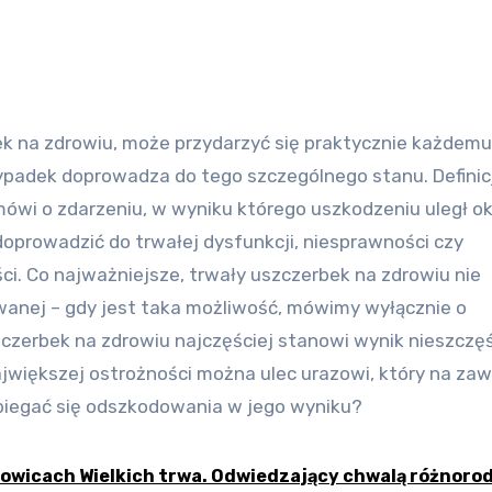
ypadek doprowadza do tego szczególnego stanu. Definic
ówi o zdarzeniu, w wyniku którego uszkodzeniu uległ o
oprowadzić do trwałej dysfunkcji, niesprawności czy
i. Co najważniejsze, trwały uszczerbek na zdrowiu nie
anej – gdy jest taka możliwość, mówimy wyłącznie o
czerbek na zdrowiu najczęściej stanowi wynik nieszczę
większej ostrożności można ulec urazowi, który na za
ubiegać się odszkodowania w jego wyniku?
owicach Wielkich trwa. Odwiedzający chwalą różnoro