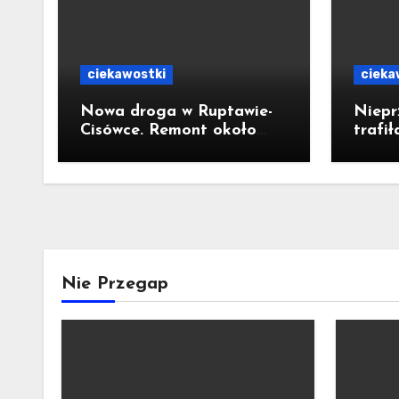
ciekawostki
cieka
Nowa droga w Ruptawie-
Niepr
Cisówce. Remont około
trafił
300-metrowego odcinka
łazie
ul. Traugutta kosztował
stęże
pół miliona złotych
Nie Przegap