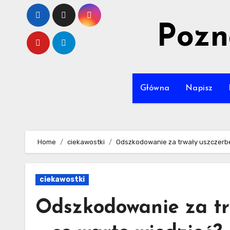
Skip
to
Pozn
content
Główna
Napisz
Home
ciekawostki
Odszkodowanie za trwały uszczerbe
ciekawostki
Odszkodowanie za tr