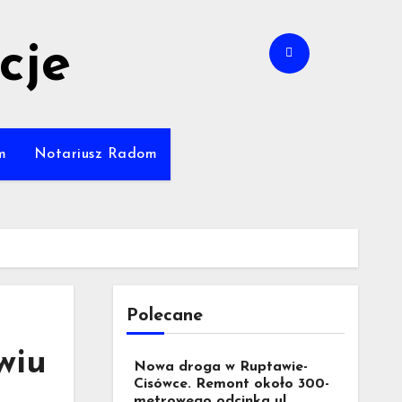
cje
m
Notariusz Radom
Polecane
wiu
Nowa droga w Ruptawie-
Cisówce. Remont około 300-
metrowego odcinka ul.