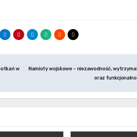
potkań w
Namioty wojskowe – niezawodność, wytrzyma
oraz funkcjonaln