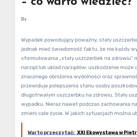
– co warto wiedzieć?
By
Wypadek powodujący poważny, stały uszczerbek na zdrowiu, może przydarzyć się praktycznie każdemu. Warto
jednak mieć świadomość faktu, że nie każdy w
sformułowania „stały uszczerbek na zdrowiu” m
narząd lub układ narządów; uszkodzenie może d
znacznego obniżenia wydolności oraz sprawnośc
przewiduje polepszenia stanu osoby poszkodow
długotrwałym uszczerbku na zdrowiu. Stały usz
wypadku. Nieraz nawet podczas zachowania naj
zmieni całe życie. W jakich sytuacjach można 
Warto przeczytać:
XXI Ekowystawa w Pietr