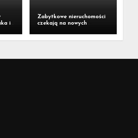
w
Zabytkowe nieruchomości
uka i
czekają na nowych
właścicieli