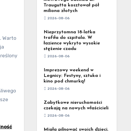
Traugutta kosztował pół
miliona złotych
2026-08-06
Nieprzytomna 18-latka
trafiła do szpitala. W
łazience wykryto wysokie
ja
stężenie czadu
kreślony
2026-08-06
Imprezowy weekend w
Legnicy: Festyny, sztuka i
kino pod chmurką!
2026-08-06
śliwego
wsze
Zabytkowe nieruchomości
czekają na nowych właścicieli
2026-08-06
dność
Miała pilnować swoich dzieci,