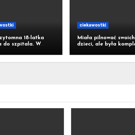
wostki
ciekawostki
zytomna 18-latka
Miała pilnować swoich
a do szpitala. W
dzieci, ale była kompl
nce wykryto wysokie
pijana. 41-latka z
nie czadu
Jastrzębia-Zdroju mia
2,6 promila alkoholu