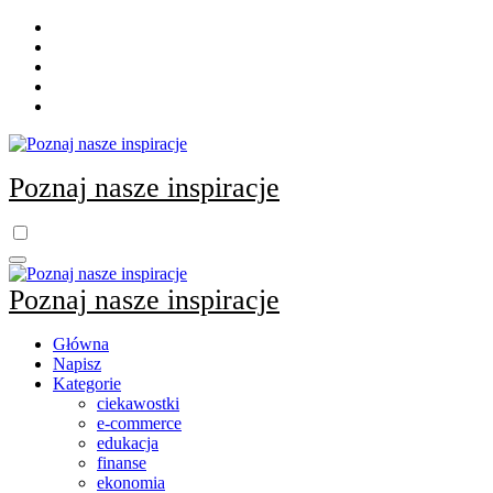
Skip
to
content
Poznaj nasze inspiracje
Poznaj nasze inspiracje
Główna
Napisz
Kategorie
ciekawostki
e-commerce
edukacja
finanse
ekonomia