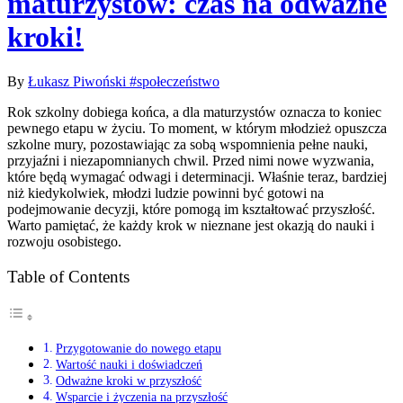
maturzystów: czas na odważne
kroki!
By
Łukasz Piwoński
#społeczeństwo
Rok szkolny dobiega końca, a dla maturzystów oznacza to koniec
pewnego etapu w życiu. To moment, w którym młodzież opuszcza
szkolne mury, pozostawiając za sobą wspomnienia pełne nauki,
przyjaźni i niezapomnianych chwil. Przed nimi nowe wyzwania,
które będą wymagać odwagi i determinacji. Właśnie teraz, bardziej
niż kiedykolwiek, młodzi ludzie powinni być gotowi na
podejmowanie decyzji, które pomogą im kształtować przyszłość.
Warto pamiętać, że każdy krok w nieznane jest okazją do nauki i
rozwoju osobistego.
Table of Contents
Przygotowanie do nowego etapu
Wartość nauki i doświadczeń
Odważne kroki w przyszłość
Wsparcie i życzenia na przyszłość