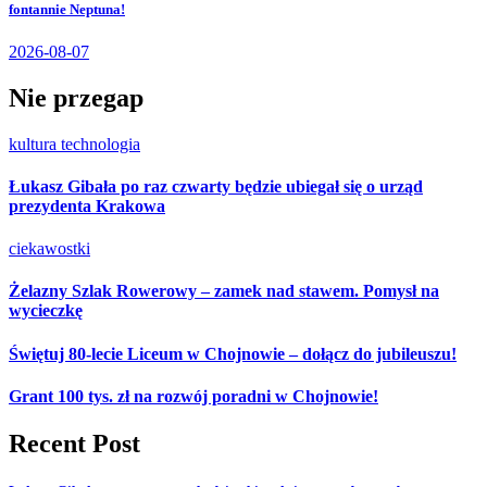
fontannie Neptuna!
2026-08-07
Nie przegap
kultura
technologia
Łukasz Gibała po raz czwarty będzie ubiegał się o urząd
prezydenta Krakowa
ciekawostki
Żelazny Szlak Rowerowy – zamek nad stawem. Pomysł na
wycieczkę
Świętuj 80-lecie Liceum w Chojnowie – dołącz do jubileuszu!
Grant 100 tys. zł na rozwój poradni w Chojnowie!
Recent Post