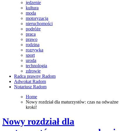
jedzenie
kultura
moda
motoryzacja
nieruchomości
podróże
praca
prawo
rodzina
rozrywka
sport
uroda
technologia
zdrowie
Radca prawny Radom
Adwokat Radom
Notariusz Radom
Home
Nowy rozdział dla maturzystów: czas na odważne
kroki!
Nowy rozdział dla