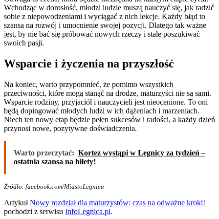
Wchodząc w dorosłość, młodzi ludzie muszą nauczyć się, jak radzić
sobie z niepowodzeniami i wyciągać z nich lekcje. Każdy błąd to
szansa na rozwój i umocnienie swojej pozycji. Dlatego tak ważne
jest, by nie bać się próbować nowych rzeczy i stale poszukiwać
swoich pasji.
Wsparcie i życzenia na przyszłość
Na koniec, warto przypomnieć, że pomimo wszystkich
przeciwności, które mogą stanąć na drodze, maturzyści nie są sami.
Wsparcie rodziny, przyjaciół i nauczycieli jest nieocenione. To oni
będą dopingować młodych ludzi w ich dążeniach i marzeniach.
Niech ten nowy etap będzie pełen sukcesów i radości, a każdy dzień
przynosi nowe, pozytywne doświadczenia.
Warto przeczytać:
Kortez wystąpi w Legnicy za tydzień –
ostatnia szansa na bilety!
Źródło: facebook.com/MiastoLegnica
Artykuł
Nowy rozdział dla maturzystów: czas na odważne kroki!
pochodzi z serwisu
InfoLegnica.pl
.