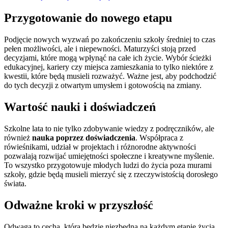
Przygotowanie do nowego etapu
Podjęcie nowych wyzwań po zakończeniu szkoły średniej to czas
pełen możliwości, ale i niepewności. Maturzyści stoją przed
decyzjami, które mogą wpłynąć na całe ich życie. Wybór ścieżki
edukacyjnej, kariery czy miejsca zamieszkania to tylko niektóre z
kwestii, które będą musieli rozważyć. Ważne jest, aby podchodzić
do tych decyzji z otwartym umysłem i gotowością na zmiany.
Wartość nauki i doświadczeń
Szkolne lata to nie tylko zdobywanie wiedzy z podręczników, ale
również
nauka poprzez doświadczenia
. Współpraca z
rówieśnikami, udział w projektach i różnorodne aktywności
pozwalają rozwijać umiejętności społeczne i kreatywne myślenie.
To wszystko przygotowuje młodych ludzi do życia poza murami
szkoły, gdzie będą musieli mierzyć się z rzeczywistością dorosłego
świata.
Odważne kroki w przyszłość
Odwaga to cecha, która będzie niezbędna na każdym etapie życia.