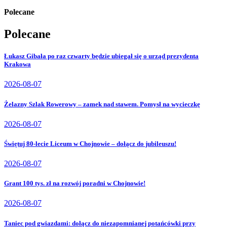
Polecane
Polecane
Łukasz Gibała po raz czwarty będzie ubiegał się o urząd prezydenta
Krakowa
2026-08-07
Żelazny Szlak Rowerowy – zamek nad stawem. Pomysł na wycieczkę
2026-08-07
Świętuj 80-lecie Liceum w Chojnowie – dołącz do jubileuszu!
2026-08-07
Grant 100 tys. zł na rozwój poradni w Chojnowie!
2026-08-07
Taniec pod gwiazdami: dołącz do niezapomnianej potańcówki przy