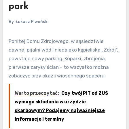
park
By
Łukasz Piwoński
Poniżej Domu Zdrojowego, w sąsiedztwie
dawnej pijalni wód i niedaleko kąpieliska „Zdrój”,
powstaje nowy parking. Koparki, zbrojenia,
pierwsze zarysy ścian – to wszystko można
zobaczyć przy okazji wiosennego spaceru.
Warto przeczytać:
Czy twój PIT od ZUS
wymaga składania w urzędzie
skarbowym? Podajemy najważniejsze
informacje i terminy