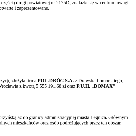
częścią drogi powiatowej nr 2175D, znalazła się w centrum uwagi
otwarte i zaprezentowane.
zycję złożyła firma
POL-DRÓG S.A.
z Drawska Pomorskiego,
rocławia z kwotą 5 555 191,68 zł oraz
P.U.H. „DOMAX”
orzyńską aż do granicy administracyjnej miasta Legnica. Głównym
kalnych mieszkańców oraz osób podróżujących przez ten obszar.