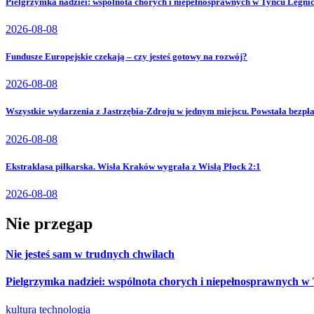
Pielgrzymka nadziei: wspólnota chorych i niepełnosprawnych w Tyńcu Legni
2026-08-08
Fundusze Europejskie czekają – czy jesteś gotowy na rozwój?
2026-08-08
Wszystkie wydarzenia z Jastrzębia-Zdroju w jednym miejscu. Powstała bezpła
2026-08-08
Ekstraklasa piłkarska. Wisła Kraków wygrała z Wisłą Płock 2:1
2026-08-08
Nie przegap
Nie jesteś sam w trudnych chwilach
Pielgrzymka nadziei: wspólnota chorych i niepełnosprawnych w
kultura
technologia