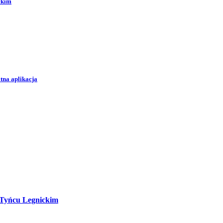
ckim
tna aplikacja
 Tyńcu Legnickim