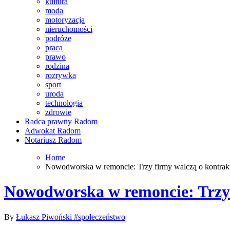
kultura
moda
motoryzacja
nieruchomości
podróże
praca
prawo
rodzina
rozrywka
sport
uroda
technologia
zdrowie
Radca prawny Radom
Adwokat Radom
Notariusz Radom
Home
Nowodworska w remoncie: Trzy firmy walczą o kontrak
Nowodworska w remoncie: Trzy 
By
Łukasz Piwoński
#społeczeństwo