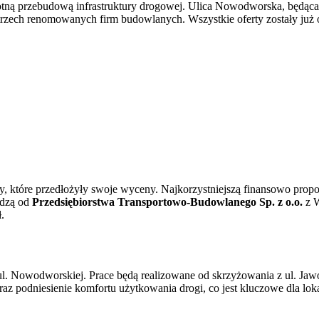
otną przebudową infrastruktury drogowej. Ulica Nowodworska, będąca 
 trzech renomowanych firm budowlanych. Wszystkie oferty zostały już 
y, które przedłożyły swoje wyceny. Najkorzystniejszą finansowo propo
hodzą od
Przedsiębiorstwa Transportowo-Budowlanego Sp. z o.o.
z W
.
l. Nowodworskiej. Prace będą realizowane od skrzyżowania z ul. Jaw
raz podniesienie komfortu użytkowania drogi, co jest kluczowe dla lo