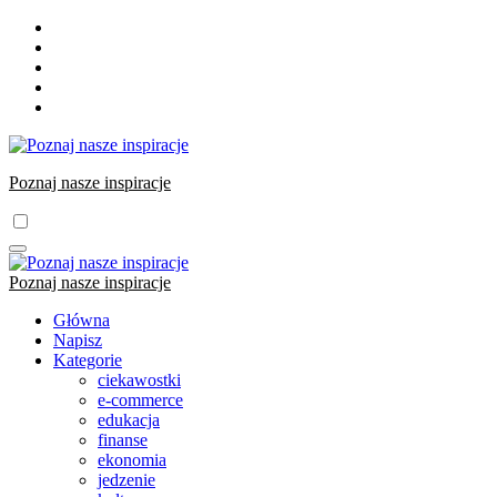
Skip
to
content
Poznaj nasze inspiracje
Poznaj nasze inspiracje
Główna
Napisz
Kategorie
ciekawostki
e-commerce
edukacja
finanse
ekonomia
jedzenie