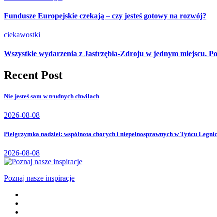
Fundusze Europejskie czekają – czy jesteś gotowy na rozwój?
ciekawostki
Wszystkie wydarzenia z Jastrzębia-Zdroju w jednym miejscu. Po
Recent Post
Nie jesteś sam w trudnych chwilach
2026-08-08
Pielgrzymka nadziei: wspólnota chorych i niepełnosprawnych w Tyńcu Legni
2026-08-08
Poznaj nasze inspiracje