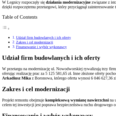
W Legnicy rozpoczęły się
działania modernizacyjne
związane z ist
dzięki rozpoczętemu przetargowi, który przyciągnął zainteresowanie
Table of Contents
Udział firm budowlanych i ich oferty
Zakres i cel modernizacji
Finansowanie i wybór wykonawcy
Udział firm budowlanych i ich oferty
W przetargu na modernizację ul. Nowodworskiej rywalizują trzy firm
oferując realizację prac za 5 125 581,65 zł. Inne złożone oferty poc
Arkadiusz Mika
z Boronowa, którego oferta wynosi 6 046 627,36 zł
Zakres i cel modernizacji
Projekt remontu obejmuje
kompleksową wymianę nawierzchni
na u
celem tej inwestycji jest poprawa bezpieczeństwa ruchu drogowego o
Finansowanie i wybór wykonawcy