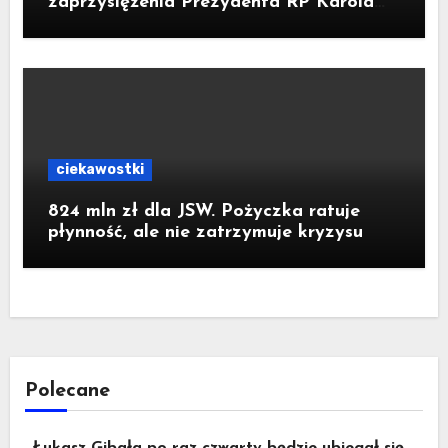
zaprzysiężenia Prezydenta RP Karola
Nawrockiego
ciekawostki
824 mln zł dla JSW. Pożyczka ratuje
płynność, ale nie zatrzymuje kryzysu
Polecane
Łukasz Gibała po raz czwarty będzie ubiegał się