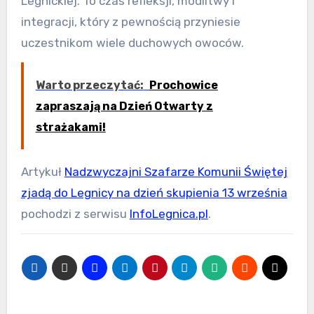
Legnickiej. To czas refleksji, modlitwy i
integracji, który z pewnością przyniesie
uczestnikom wiele duchowych owoców.
Warto przeczytać:
Prochowice
zapraszają na Dzień Otwarty z
strażakami!
Artykuł
Nadzwyczajni Szafarze Komunii Świętej
zjadą do Legnicy na dzień skupienia 13 września
pochodzi z serwisu
InfoLegnica.pl
.