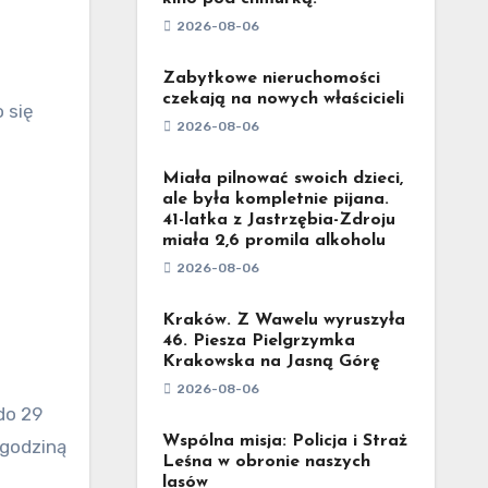
2026-08-06
Zabytkowe nieruchomości
czekają na nowych właścicieli
 się
2026-08-06
Miała pilnować swoich dzieci,
ale była kompletnie pijana.
41-latka z Jastrzębia-Zdroju
miała 2,6 promila alkoholu
2026-08-06
Kraków. Z Wawelu wyruszyła
46. Piesza Pielgrzymka
Krakowska na Jasną Górę
2026-08-06
do 29
Wspólna misja: Policja i Straż
 godziną
Leśna w obronie naszych
lasów