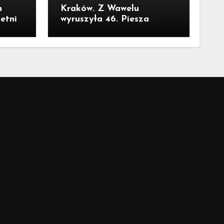
h
Kraków. Z Wawelu
letnie
wyruszyła 46. Piesza
Pielgrzymka Krakowska na
ała
Jasną Górę