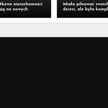
tkowe nieruchomości
Miała pilnować swoic
ają na nowych
dzieci, ale była komp
cieli
pijana. 41-latka z
Jastrzębia-Zdroju mi
2,6 promila alkoholu