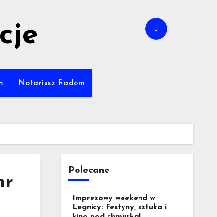
cje
m
Notariusz Radom
Polecane
nr
Imprezowy weekend w
Legnicy: Festyny, sztuka i
kino pod chmurką!