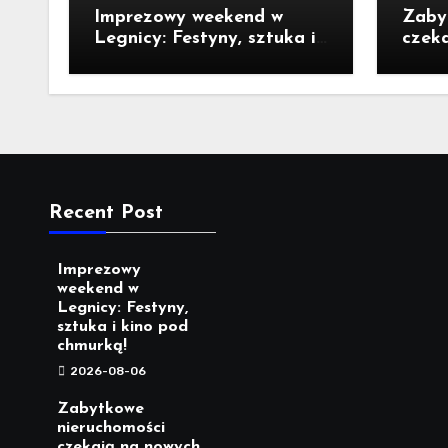
Imprezowy weekend w
Zaby
Legnicy: Festyny, sztuka i
czek
kino pod chmurką!
właści
Recent Post
Imprezowy
weekend w
Legnicy: Festyny,
sztuka i kino pod
chmurką!
2026-08-06
Zabytkowe
nieruchomości
czekają na nowych