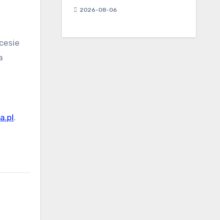
2026-08-06
cesie
a
a.pl
.