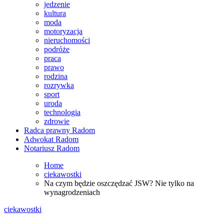
jedzenie
kultura
moda
motoryzacja
nieruchomości
podróże
praca
prawo
rodzina
rozrywka
sport
uroda
technologia
zdrowie
Radca prawny Radom
Adwokat Radom
Notariusz Radom
Home
ciekawostki
Na czym będzie oszczędzać JSW? Nie tylko na
wynagrodzeniach
ciekawostki