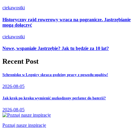
ciekawostki
Historyczny rajd rowerowy wraca na pogranicze. Jastrzębianie
mogą dołączyć
ciekawostki
Nowe, wspaniałe Jastrzębie? Jak tu będzie za 10 lat?
Recent Post
Schronisko w Legnicy skraca godziny pracy z powodu upałów!
2026-08-05
Jak krok po kroku wymienić uszkodzony perlator do baterii?
2026-08-05
Poznaj nasze inspiracje