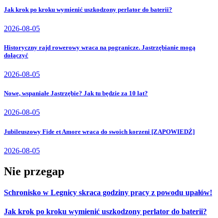
Jak krok po kroku wymienić uszkodzony perlator do baterii?
2026-08-05
Historyczny rajd rowerowy wraca na pogranicze. Jastrzębianie mogą
dołączyć
2026-08-05
Nowe, wspaniałe Jastrzębie? Jak tu będzie za 10 lat?
2026-08-05
Jubileuszowy Fide et Amore wraca do swoich korzeni [ZAPOWIEDŹ]
2026-08-05
Nie przegap
Schronisko w Legnicy skraca godziny pracy z powodu upałów!
Jak krok po kroku wymienić uszkodzony perlator do baterii?