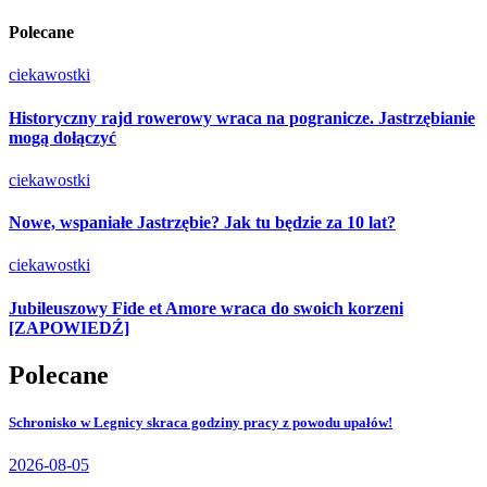
Polecane
ciekawostki
Historyczny rajd rowerowy wraca na pogranicze. Jastrzębianie
mogą dołączyć
ciekawostki
Nowe, wspaniałe Jastrzębie? Jak tu będzie za 10 lat?
ciekawostki
Jubileuszowy Fide et Amore wraca do swoich korzeni
[ZAPOWIEDŹ]
Polecane
Schronisko w Legnicy skraca godziny pracy z powodu upałów!
2026-08-05