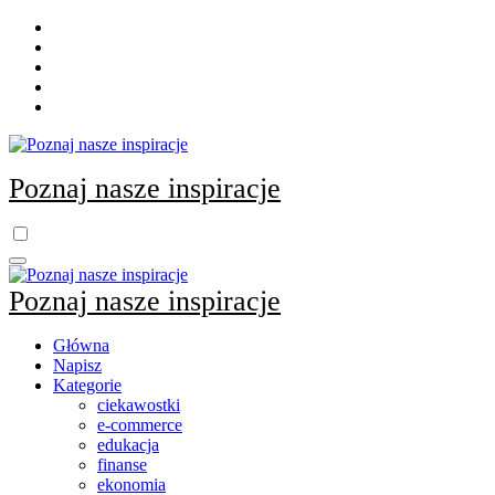
Skip
to
content
Poznaj nasze inspiracje
Poznaj nasze inspiracje
Główna
Napisz
Kategorie
ciekawostki
e-commerce
edukacja
finanse
ekonomia