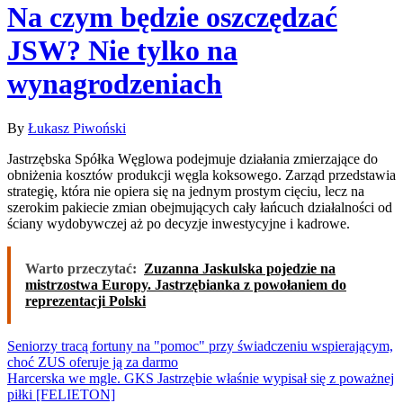
Na czym będzie oszczędzać
JSW? Nie tylko na
wynagrodzeniach
By
Łukasz Piwoński
Jastrzębska Spółka Węglowa podejmuje działania zmierzające do
obniżenia kosztów produkcji węgla koksowego. Zarząd przedstawia
strategię, która nie opiera się na jednym prostym cięciu, lecz na
szerokim pakiecie zmian obejmujących cały łańcuch działalności od
ściany wydobywczej aż po decyzje inwestycyjne i kadrowe.
Warto przeczytać:
Zuzanna Jaskulska pojedzie na
mistrzostwa Europy. Jastrzębianka z powołaniem do
reprezentacji Polski
Nawigacja
Seniorzy tracą fortuny na "pomoc" przy świadczeniu wspierającym,
choć ZUS oferuje ją za darmo
wpisu
Harcerska we mgle. GKS Jastrzębie właśnie wypisał się z poważnej
piłki [FELIETON]