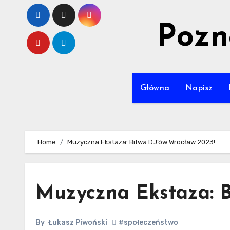
Skip
to
Pozn
content
Główna
Napisz
Home
Muzyczna Ekstaza: Bitwa DJ’ów Wrocław 2023!
Muzyczna Ekstaza: B
By
Łukasz Piwoński
#społeczeństwo