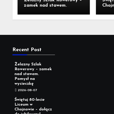
Żelazny Szlak Rowerowy –
Święt
zamek nad stawem.
Chojn
Pomysł na wycieczkę
jubil
Recent Post
Żelazny Szlak
Rowerowy – zamek
nad stawem.
Pomysł na
wycieczkę
2026-08-07
Świętuj 80-lecie
Liceum w
Chojnowie – dołącz