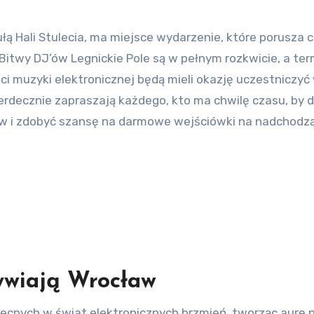
Bitwy DJ’ów Legnickie Pole są w pełnym rozkwicie, a ter
aści muzyki elektronicznej będą mieli okazję uczestniczy
rdecznie zapraszają każdego, kto ma chwilę czasu, by 
tów i zdobyć szansę na darmowe wejściówki na nadchodz
żywiają Wrocław
ecnych w świat elektronicznych brzmień, tworząc aurę 