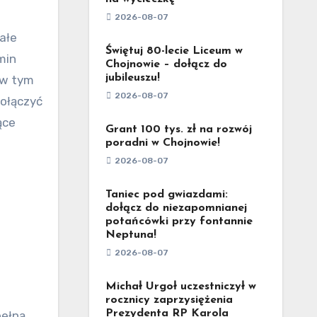
2026-08-07
Świętuj 80-lecie Liceum w
min
Chojnowie – dołącz do
jubileuszu!
ć w tym
2026-08-07
dołączyć
ące
Grant 100 tys. zł na rozwój
poradni w Chojnowie!
2026-08-07
Taniec pod gwiazdami:
dołącz do niezapomnianej
potańcówki przy fontannie
Neptuna!
2026-08-07
Michał Urgoł uczestniczył w
rocznicy zaprzysiężenia
Prezydenta RP Karola
pełną