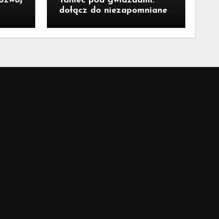
rozwój
Taniec pod gwiazdami:
dołącz do niezapomnianej
potańcówki przy fontannie
Neptuna!