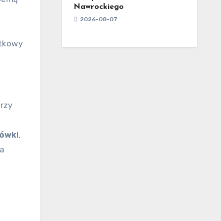
Nawrockiego
2026-08-07
ątkowy
orzy
ówki
,
na