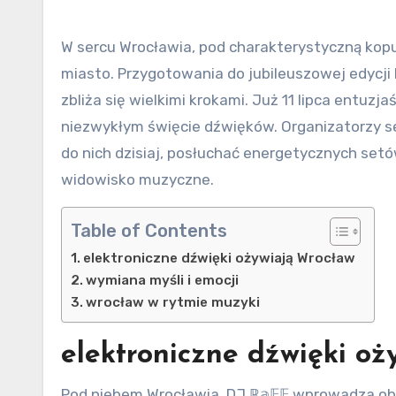
W sercu Wrocławia, pod charakterystyczną kopułą Hali Stulecia, ma miejsce wydarzenie, które porusza całe
miasto. Przygotowania do jubileuszowej edycji 
zbliża się wielkimi krokami. Już 11 lipca entuzj
niezwykłym święcie dźwięków. Organizatorzy se
do nich dzisiaj, posłuchać energetycznych se
widowisko muzyczne.
Table of Contents
elektroniczne dźwięki ożywiają Wrocław
wymiana myśli i emocji
wrocław w rytmie muzyki
elektroniczne dźwięki o
Pod niebem Wrocławia, DJ ℝ𝕒𝔽𝔽 wprowadza ob