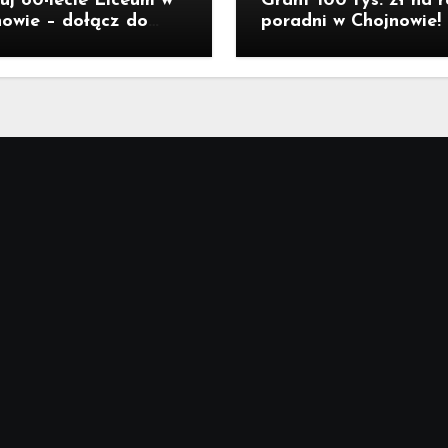
uj 80-lecie Liceum w
Grant 100 tys. zł na 
owie – dołącz do
poradni w Chojnowie!
euszu!