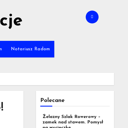
cje
m
Notariusz Radom
Polecane
!
Żelazny Szlak Rowerowy –
zamek nad stawem. Pomysł
na wycieczkę