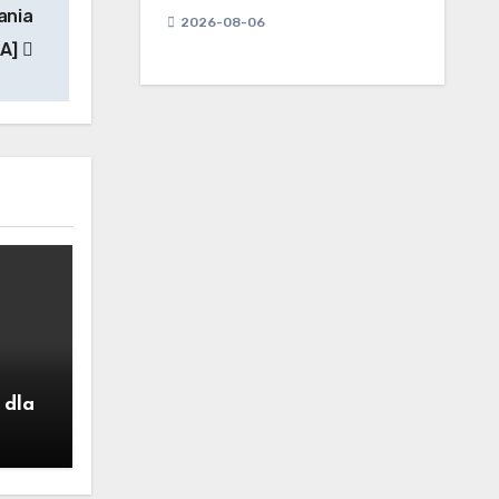
ania
2026-08-06
IA]
 dla
 Są