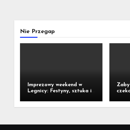
Nie Przegap
Imprezowy weekend w
Zaby
Legnicy: Festyny, sztuka i
czek
kino pod chmurką!
właści