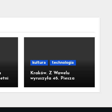
kultura
technologia
h
Kraków. Z Wawelu
letnie
wyruszyła 46. Piesza
Pielgrzymka Krakowska na
ała
Jasną Górę