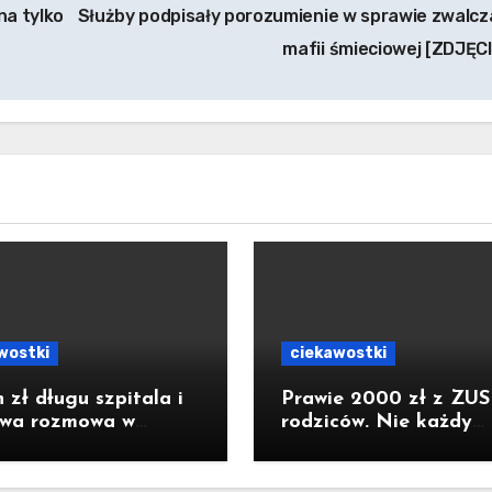
na tylko
Służby podpisały porozumienie w sprawie zwalcz
mafii śmieciowej [ZDJĘC
wostki
ciekawostki
 zł długu szpitala i
Prawie 2000 zł z ZUS
owa rozmowa w
rodziców. Nie każdy
stwie. Padły słowa o
dostanie pełną kwotę.
hu. Poseł z Raciborza
konkretne warunki
kuje nagranie