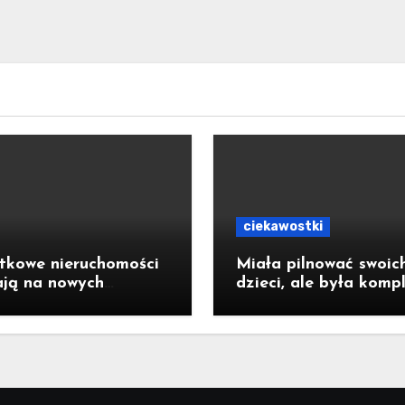
ciekawostki
tkowe nieruchomości
Miała pilnować swoic
ają na nowych
dzieci, ale była komp
cieli
pijana. 41-latka z
Jastrzębia-Zdroju mi
2,6 promila alkoholu