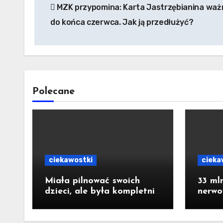
MZK przypomina: Karta Jastrzębianina waż
wpisu
do końca czerwca. Jak ją przedłużyć?
Polecane
ciekawostki
cieka
Miała pilnować swoich
33 mln
dzieci, ale była kompletnie
nerw
pijana. 41-latka z
staro
Jastrzębia-Zdroju miała
strac
2,6 promila alkoholu
publi