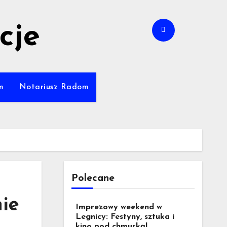
cje
m
Notariusz Radom
Polecane
nie
Imprezowy weekend w
Legnicy: Festyny, sztuka i
kino pod chmurką!