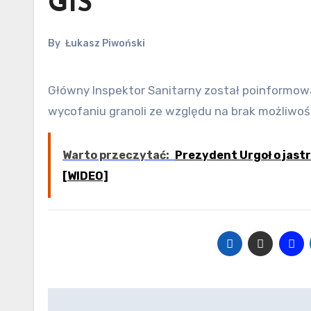
GIS
By
Łukasz Piwoński
Główny Inspektor Sanitarny został poinformowany o prowadzonym przez firmę DM-DROGERIE MARKT Sp. z o.o.,
wycofaniu granoli ze względu na brak możliwośc
Warto przeczytać:
Prezydent Urgoł o jast
[WIDEO]
Nawigacja