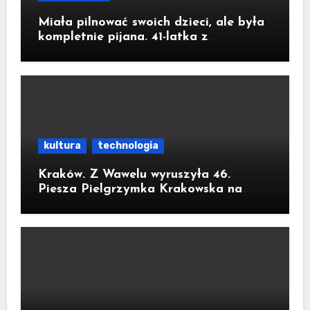
Miała pilnować swoich dzieci, ale była
kompletnie pijana. 41-latka z
Jastrzębia-Zdroju miała 2,6 promila
alkoholu
kultura
technologia
Kraków. Z Wawelu wyruszyła 46.
Piesza Pielgrzymka Krakowska na
Jasną Górę