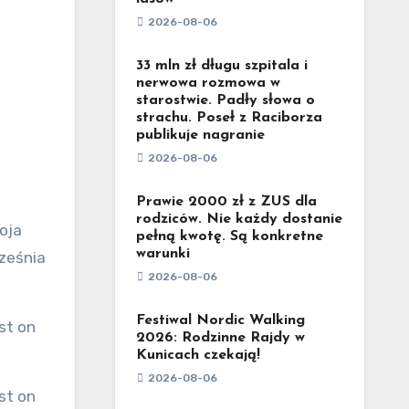
2026-08-06
33 mln zł długu szpitala i
nerwowa rozmowa w
starostwie. Padły słowa o
strachu. Poseł z Raciborza
publikuje nagranie
2026-08-06
Prawie 2000 zł z ZUS dla
rodziców. Nie każdy dostanie
oja
pełną kwotę. Są konkretne
warunki
rześnia
2026-08-06
Festiwal Nordic Walking
st on
2026: Rodzinne Rajdy w
Kunicach czekają!
2026-08-06
st on