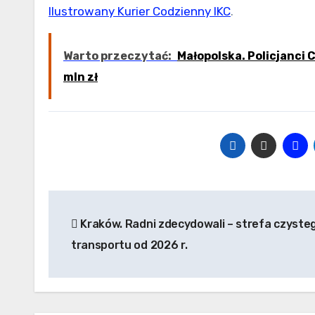
Ilustrowany Kurier Codzienny IKC
.
Warto przeczytać:
Małopolska. Policjanci 
mln zł
Nawigacja
Kraków. Radni zdecydowali – strefa czyste
wpisu
transportu od 2026 r.