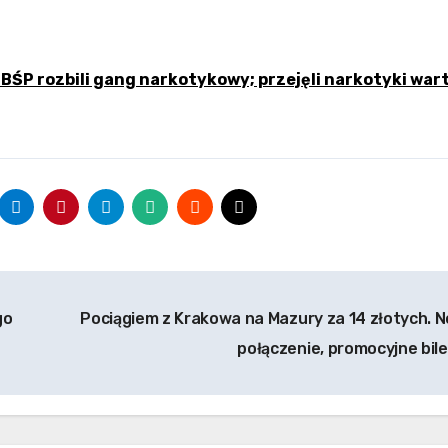
CBŚP rozbili gang narkotykowy; przejęli narkotyki war
go
Pociągiem z Krakowa na Mazury za 14 złotych. 
połączenie, promocyjne bil