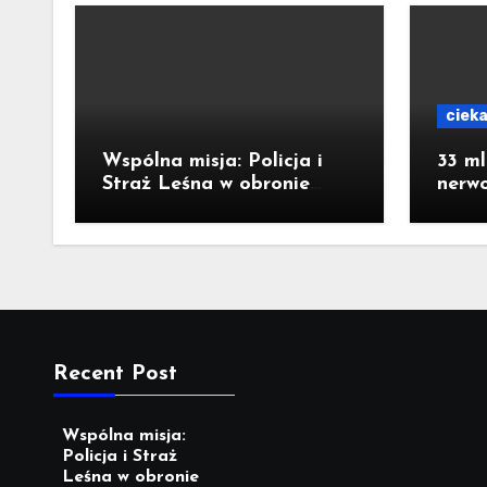
ciek
Wspólna misja: Policja i
33 ml
Straż Leśna w obronie
nerw
naszych lasów
staro
strac
publi
Recent Post
Wspólna misja:
Policja i Straż
Leśna w obronie