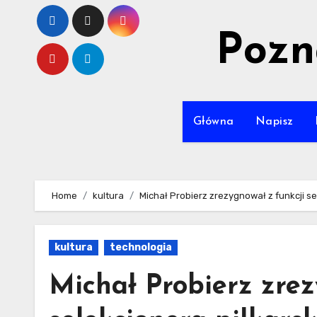
Skip
to
Pozn
content
Główna
Napisz
Home
kultura
Michał Probierz zrezygnował z funkcji sel
kultura
technologia
Michał Probierz zrez