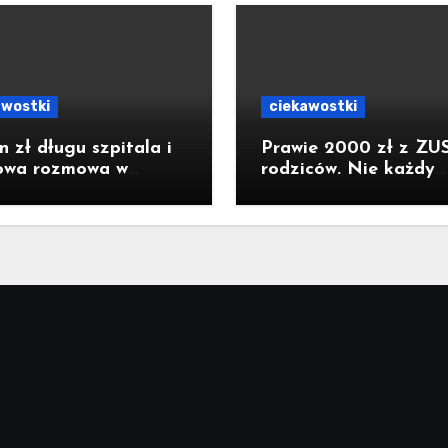
awostki
ciekawostki
n zł długu szpitala i
Prawie 2000 zł z ZUS
owa rozmowa w
rodziców. Nie każdy
stwie. Padły słowa o
dostanie pełną kwotę
hu. Poseł z Raciborza
konkretne warunki
kuje nagranie