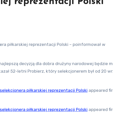
iej reprezentacji Polski
era piłkarskiej reprezentacji Polski – poinformował w
najlepszą decyzją dla dobra drużyny narodowej będzie m
azał 52-letni Probierz, który selekcjonerem był od 20 w
selekcjonera piłkarskiej reprezentacji Polski
appeared fir
selekcjonera piłkarskiej reprezentacji Polski
appeared fir