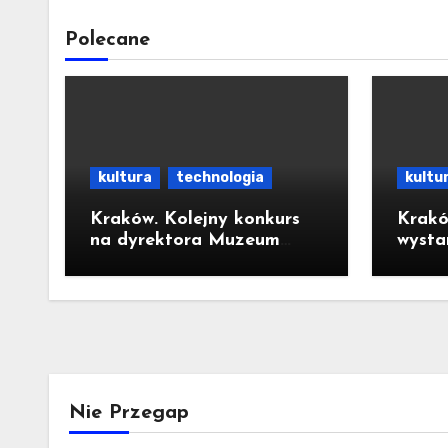
Polecane
kultura
technologia
kultu
Kraków. Kolejny konkurs
Krakó
na dyrektora Muzeum
wysta
MOCAK
przed
wybor
miast
Nie Przegap