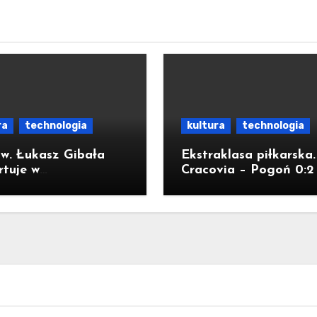
ra
technologia
kultura
technologia
w. Łukasz Gibała
Ekstraklasa piłkarska.
rtuje w
Cracovia – Pogoń 0:2
terminowych
ach na prezydenta
a