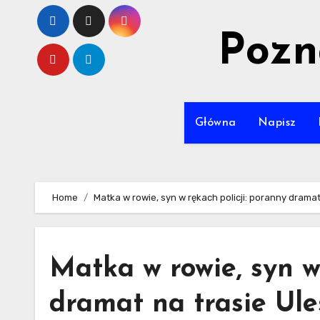
Skip
to
Pozn
content
Główna
Napisz
Home
Matka w rowie, syn w rękach policji: poranny drama
Matka w rowie, syn w
dramat na trasie Ule