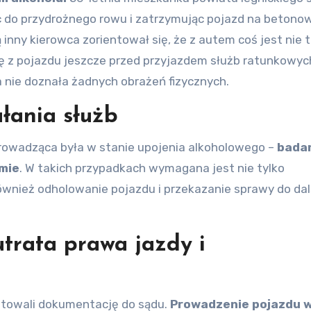
 do przydrożnego rowu i zatrzymując pojazd na betono
 inny kierowca zorientował się, że z autem coś jest nie t
ę z pojazdu jeszcze przed przyjazdem służb ratunkowyc
a nie doznała żadnych obrażeń fizycznych.
ałania służb
e prowadząca była w stanie upojenia alkoholowego –
bada
zmie
. W takich przypadkach wymagana jest nie tylko
ównież odholowanie pojazdu i przekazanie sprawy do da
trata prawa jazdy i
ygotowali dokumentację do sądu.
Prowadzenie pojazdu 