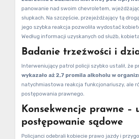
panowanie nad swoim chevroletem, wjeżdżając
słupkach. Na szczęście, przejeżdżający tą drogą
jego szybka reakcja pozwoliła wydostać kobiet
Według informacji uzyskanych od służb, kobiet
Badanie trzeźwości i dzi
Interweniujący patrol policji szybko ustalił, ż
wykazało aż 2,7 promila alkoholu w organi
natychmiastowa reakcja funkcjonariuszy, ale r
postępowania prawnego.
Konsekwencje prawne – u
postępowanie sądowe
Policjanci odebrali kobiecie prawo jazdy i prz