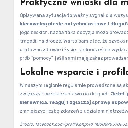
Praktyczne wnioski dla 
Opisywana sytuacja to ważny sygnał dla wszys
kierownicą niesie natychmiastowe i długo
jego bliskich. Każda taka decyzja może prowad
tragedii na drodze. Warto pamiętać, że szybka
uratować zdrowie i życie. Jednocześnie wydarze
prób “pomocy”, jeśli sami mają zakaz prowadze
Lokalne wsparcie i profi
W naszym regionie regularnie prowadzone są akc
zwiększyć bezpieczeństwo na drogach.
Jeżeli
kierownicą, reaguj i zgłaszaj sprawę odpo
zmniejszyć liczbę zdarzeń z udziałem nietrzeź
Źródło: facebook.com/profile.php?id=1000895570653