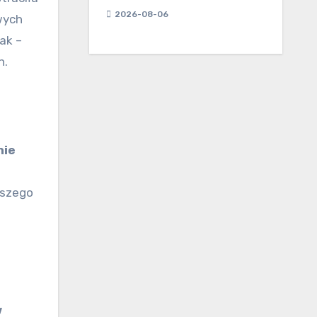
2026-08-06
wych
ak –
h.
nie
lszego
w