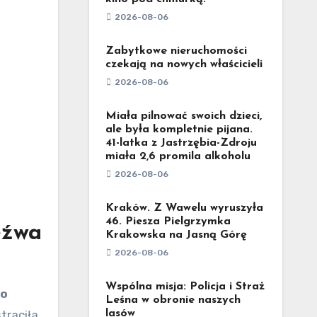
2026-08-06
Zabytkowe nieruchomości
czekają na nowych właścicieli
2026-08-06
Miała pilnować swoich dzieci,
ale była kompletnie pijana.
41-latka z Jastrzębia-Zdroju
miała 2,6 promila alkoholu
2026-08-06
Kraków. Z Wawelu wyruszyła
46. Piesza Pielgrzymka
eźwa
Krakowska na Jasną Górę
2026-08-06
Wspólna misja: Policja i Straż
Leśna w obronie naszych
traciła
lasów