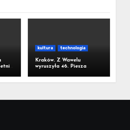
kultura
technologia
h
Kraków. Z Wawelu
letnie
wyruszyła 46. Piesza
Pielgrzymka Krakowska na
ała
Jasną Górę