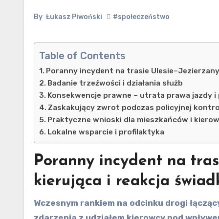
By
Łukasz Piwoński
#społeczeństwo
Table of Contents
Poranny incydent na trasie Ulesie–Jezierzany 
Badanie trzeźwości i działania służb
Konsekwencje prawne – utrata prawa jazdy 
Zaskakujący zwrot podczas policyjnej kontro
Praktyczne wnioski dla mieszkańców i kiero
Lokalne wsparcie i profilaktyka
Poranny incydent na tras
kierująca i reakcja świad
Wczesnym rankiem na odcinku drogi łączącym Ulesie z Jezierzanami doszło do niebezpiecznego
zdarzenia z udziałem kierowcy pod wpływe