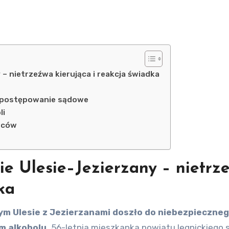
– nietrzeźwa kierująca i reakcja świadka
i postępowanie sądowe
li
wców
ie Ulesie–Jezierzany – nietrz
ka
m alkoholu.
56-letnia mieszkanka powiatu legnickiego s