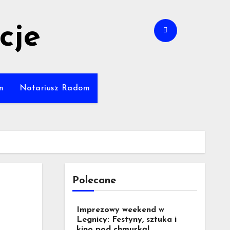
cje
m
Notariusz Radom
Polecane
Imprezowy weekend w
Legnicy: Festyny, sztuka i
kino pod chmurką!