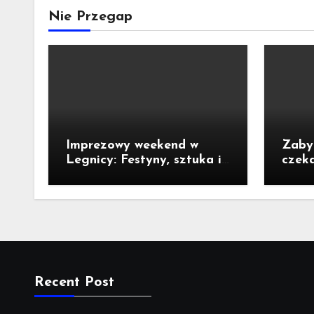
Nie Przegap
Imprezowy weekend w
Zaby
Legnicy: Festyny, sztuka i
czek
kino pod chmurką!
właści
Recent Post