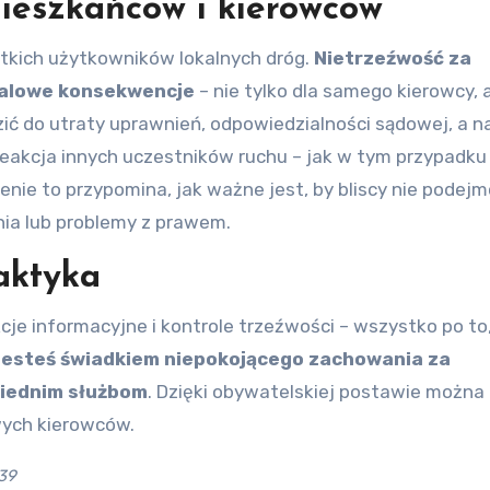
mieszkańców i kierowców
tkich użytkowników lokalnych dróg.
Nietrzeźwość za
falowe konsekwencje
– nie tylko dla samego kierowcy, al
zić do utraty uprawnień, odpowiedzialności sądowej, a 
 reakcja innych uczestników ruchu – jak w tym przypadk
nie to przypomina, jak ważne jest, by bliscy nie podejm
nia lub problemy z prawem.
laktyka
je informacyjne i kontrole trzeźwości – wszystko po to
 jesteś świadkiem niepokojącego zachowania za
wiednim służbom
. Dzięki obywatelskiej postawie można 
wych kierowców.
39