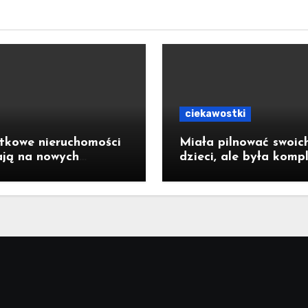
ciekawostki
tkowe nieruchomości
Miała pilnować swoic
ają na nowych
dzieci, ale była komp
cieli
pijana. 41-latka z
Jastrzębia-Zdroju mi
2,6 promila alkoholu