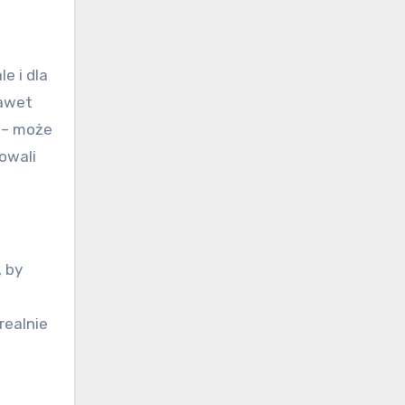
e i dla
nawet
u – może
owali
, by
realnie