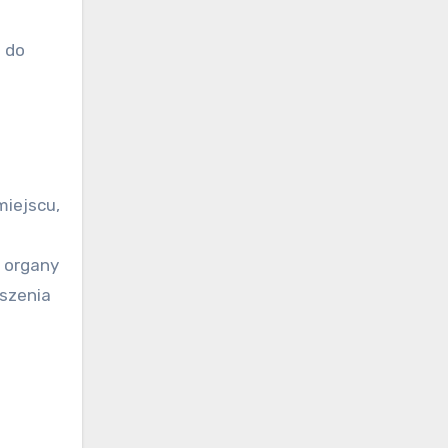
 do
miejscu,
 organy
szenia